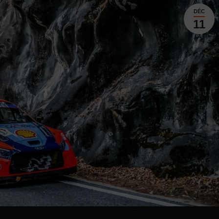
DÉC
11