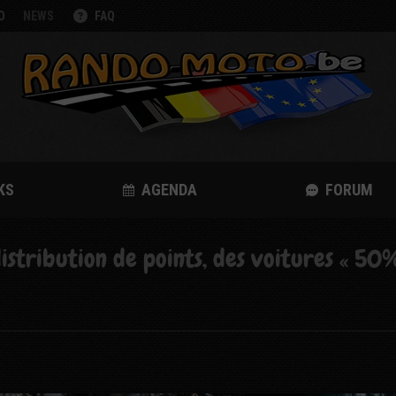
O
NEWS
FAQ
KS
AGENDA
FORUM
istribution de points, des voitures « 5