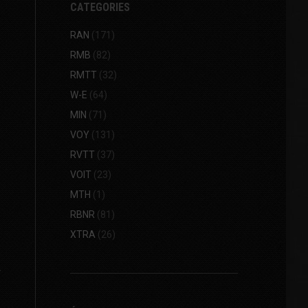
CATEGORIES
RAN
(171)
RMB
(82)
RMTT
(32)
W-E
(64)
MIN
(71)
VOY
(131)
RVTT
(37)
VOIT
(23)
MTH
(1)
RBNR
(81)
XTRA
(26)
r