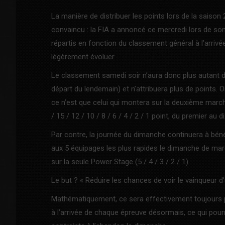
La manière de distribuer les points lors de la sais
convaincu : la FIA a annoncé ce mercredi lors de so
répartis en fonction du classement général à l’arrivé
légèrement évoluer.
Le classement samedi soir n’aura donc plus autant d’
départ du lendemain) et n’attribuera plus de points. 
ce n’est que celui qui montera sur la deuxième marc
/ 15 / 12 / 10 / 8 / 6 / 4 / 2 / 1 point, du premier au 
Par contre, la journée du dimanche continuera à bénéf
aux 5 équipages les plus rapides le dimanche de marqu
sur la seule Power Stage (5 / 4 / 3 / 2 / 1).
Le but ? « Réduire les chances de voir le vainqueur d’
Mathématiquement, ce sera effectivement toujours p
à l’arrivée de chaque épreuve désormais, ce qui pourr