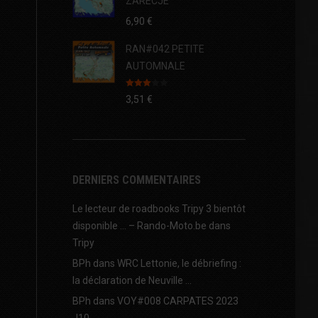
ZARECJE
6,90
€
RAN#042 PETITE
AUTOMNALE
Note
3,51
€
3.00
sur 5
DERNIERS COMMENTAIRES
Le lecteur de roadbooks Tripy 3 bientôt
disponible … – Rando-Moto.be
dans
Tripy
BPh
dans
WRC Lettonie, le débriefing :
la déclaration de Neuville …
BPh
dans
VOY#008 CARPATES 2023