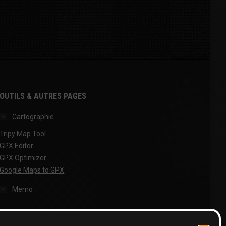
OUTILS & AUTRES PAGES
Cartographie
Tripy Map Tool
GPX Editor
GPX Optimizer
Google Maps to GPX
Memo