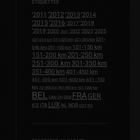
ÉTIQUETTES
'2012
'2013
'2011
'2014
t
'2015
'2016
'2018
'2017
'2019
'2020
'2023
'2025
'2022
'2021
031-
011-020 km
021-030 km
001-010 km
101-150 km
040 km
051-100 km
201-250 km
151-200 km
251-300 km
301-350 km
351-400 km
401-450 km
451-500 km
501-600 km
601-700
km
701-800 km
801-900 km
901-1000 km
BEL
FRA
GER
CAN
CH
DEN
LUX
ITA
NOR
ICE
NL
OST
RO