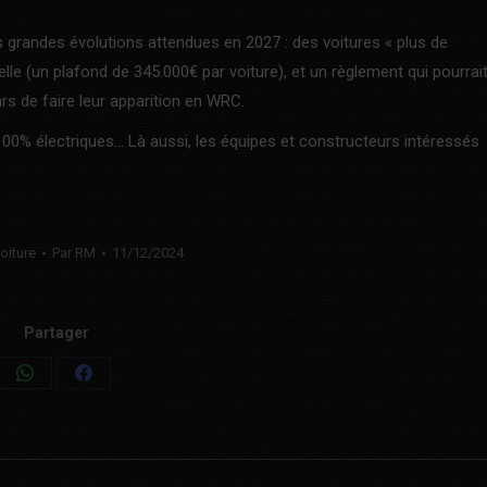
 grandes évolutions attendues en 2027 : des voitures « plus de
le (un plafond de 345.000€ par voiture), et un règlement qui pourrai
s de faire leur apparition en WRC.
00% électriques… Là aussi, les équipes et constructeurs intéressés
oiture
Par
RM
11/12/2024
Partager
Share
Share
on
on
WhatsApp
Facebook