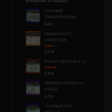
ROADBOOKS AU HASARD
VOY#RBNR
TRANSFAGARASAN
3,40
€
RAN#009 ROUTE
ROMANTIQUE
Note
2,21
€
3.00
sur 5
W-E#021 WESTPHALIE J2
Note
4.00
5,32
€
sur 5
MIN#RBNR PIÉMONT des
VOSGES
3,71
€
VOY#RBNR SPLIT -