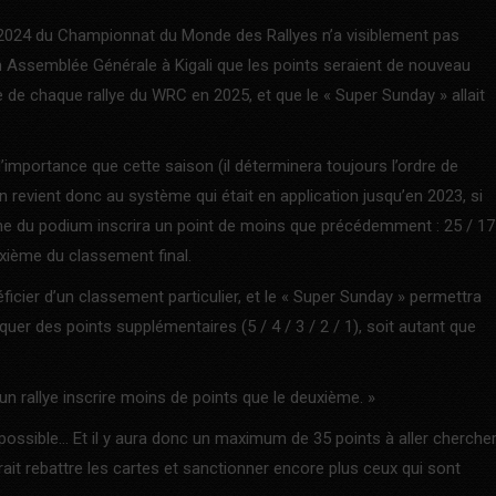
on 2024 du Championnat du Monde des Rallyes n’a visiblement pas
n Assemblée Générale à Kigali que les points seraient de nouveau
e de chaque rallye du WRC en 2025, et que le « Super Sunday » allait
importance que cette saison (il déterminera toujours l’ordre de
On revient donc au système qui était en application jusqu’en 2023, si
he du podium inscrira un point de moins que précédemment : 25 / 17
dixième du classement final.
icier d’un classement particulier, et le « Super Sunday » permettra
er des points supplémentaires (5 / 4 / 3 / 2 / 1), soit autant que
un rallye inscrire moins de points que le deuxième. »
ossible… Et il y aura donc un maximum de 35 points à aller cherche
ait rebattre les cartes et sanctionner encore plus ceux qui sont