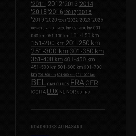
'2012
'2013
'2011
'2014
'2015
'2016
'2018
'2017
'2019
'2020
'2023
'2025
'2022
'2021
031-
011-020 km
021-030 km
001-010 km
101-150 km
040 km
051-100 km
201-250 km
151-200 km
251-300 km
301-350 km
351-400 km
401-450 km
451-500 km
501-600 km
601-700
km
701-800 km
801-900 km
901-1000 km
BEL
FRA
GER
CAN
CH
DEN
LUX
ITA
NOR
ICE
NL
OST
RO
ROADBOOKS AU HASARD