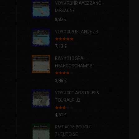
VOY#RBNR AVEZZANO -
MESAGNE
8,37
€
VOY#009 ISLANDE J3
Note
5.00
7,13
€
sur 5
RAN#010 SPA-
FRANCORCHAMPS ¹
Note
4.00
3,86
€
sur 5
VOY#001 AOSTA J9 &
TOURALP J2
Note
4,51
€
3.00
sur 5
RMT#016 BOUCLE
THEUTOISE