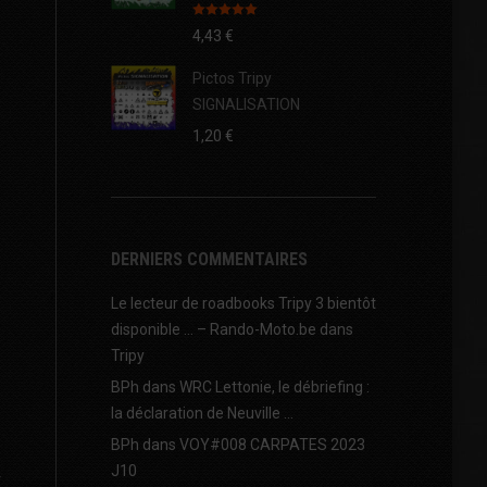
Note
5.00
4,43
€
sur 5
Pictos Tripy
SIGNALISATION
1,20
€
DERNIERS COMMENTAIRES
Le lecteur de roadbooks Tripy 3 bientôt
disponible … – Rando-Moto.be
dans
Tripy
BPh
dans
WRC Lettonie, le débriefing :
la déclaration de Neuville …
BPh
dans
VOY#008 CARPATES 2023
J10