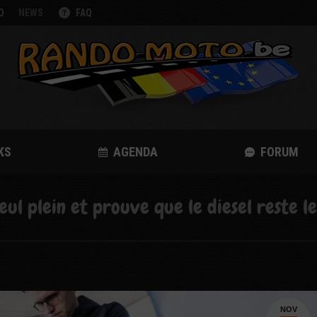
O
NEWS
FAQ
KS
AGENDA
FORUM
l plein et prouve que le diesel reste le
NOV