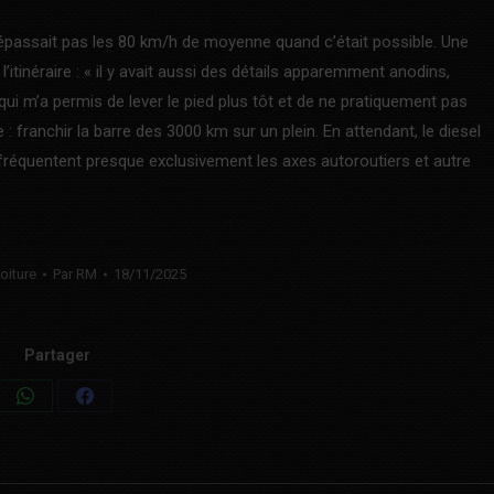
dépassait pas les 80 km/h de moyenne quand c’était possible. Une
 l’itinéraire : « il y avait aussi des détails apparemment anodins,
ui m’a permis de lever le pied plus tôt et de ne pratiquement pas
e : franchir la barre des 3000 km sur un plein. En attendant, le diesel
i fréquentent presque exclusivement les axes autoroutiers et autre
oiture
Par
RM
18/11/2025
Partager
Share
Share
on
on
WhatsApp
Facebook