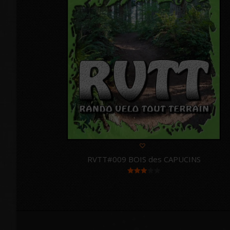
RVTT#009 BOIS des CAPUCINS
Note
3.00
sur 5