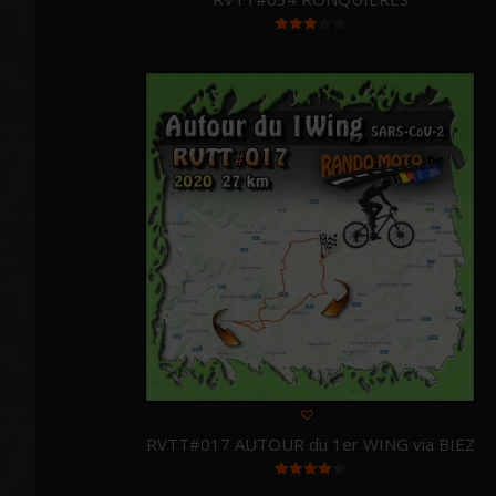
Note
3.00
sur 5
RVTT#017 AUTOUR du 1er WING via BIEZ
Note
4.00