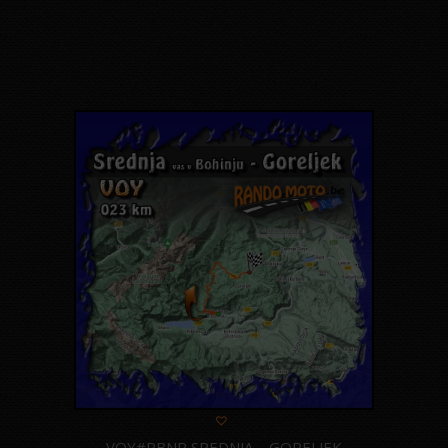
VOY#RBNR SREDNJA – GORELJEK