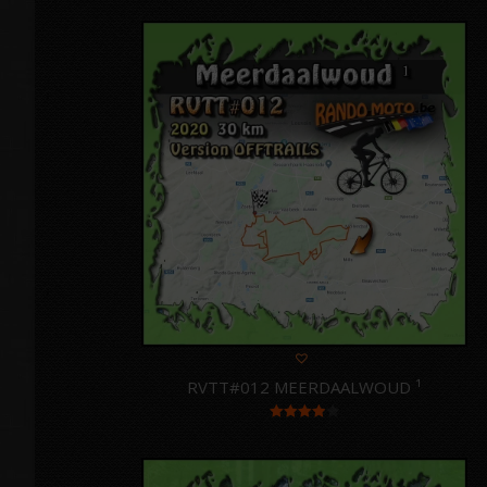
sur 5
RVTT#012 MEERDAALWOUD ¹
Note
4.00
sur 5