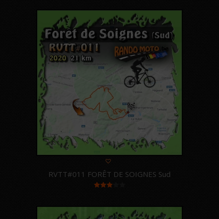
sur 5
RVTT#011 FORÊT DE SOIGNES Sud
Note
3.00
sur 5