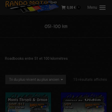
Menu
0,00
€
0
051-100 km
Roadbooks entre 51 et 100 kilomètres
Tri
15 résultats affichés
du
plu
réc
au