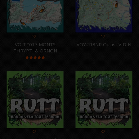
plu
an
VOIT#017 MONTS
VOY#RBNR Oblast VIDIN
THRYPTI & ORNON
Note
5.00
sur 5