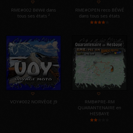
RME#002 BéWé dans
RME#OPEN reco BÉWÉ
tous ses états ²
dans tous ses états
Note
4.00
sur 5
VOY#002 NORVÈGE J9
RMB#PRE-RM
QUARANTENAIRE en
HESBAYE
Note
2.00