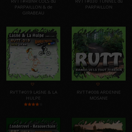
RVTT#RBNR COLS du
RVTT#030 TUNNEL du
PARPAILLON & de
PARPAILLON
GIRABEAU
RVTT#019 LASNE & LA
RVTT#008 ARDENNE
HULPE
MOSANE
Note
4.00
sur 5