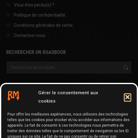
Vous êtes perdu(e) ?
Politique de confidentialité.
Conditions générales de vente.
Contactez-nous.
RECHERCHER UN ROADBOOK
OUTILS & AUTRES PAGES
Gérer le consentement aux
Cartographie
cookies
Tripy Map Tool
Pour offrir les meilleures expériences, nous utilisons des technologies
GPX Editor
telles que les cookies pour stocker et/ou accéder aux informations des
GPX Optimizer
appareils. Le fait de consentir à ces technologies nous permettra de
traiter des données telles que le comportement de navigation ou les ID
Google Maps to GPX
uniques sur ce site. Le fait de ne pas consentir ou de retirer son