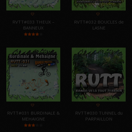
RVTT#033 THEUX –
RVTT#032 BOUCLES de
BANNEUX
LASNE
Note
4.00
sur 5
RVTT#031 BURDINALE &
RVTT#030 TUNNEL du
MEHAIGNE
PARPAILLON
Note