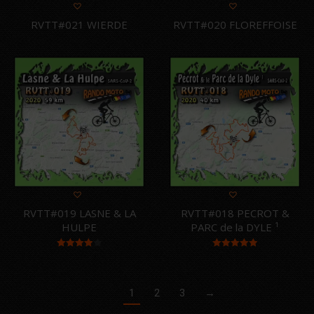
RVTT#021 WIERDE
RVTT#020 FLOREFFOISE
RVTT#019 LASNE & LA
RVTT#018 PECROT &
HULPE
PARC de la DYLE ¹
Note
4.00
Note
5.00
sur 5
sur 5
1
2
3
→