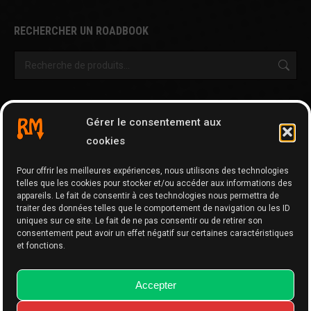
RECHERCHER UN ROADBOOK
OUTILS & AUTRES PAGES
Gérer le consentement aux
Cartographie
cookies
Tripy Map Tool
Pour offrir les meilleures expériences, nous utilisons des technologies
GPX Editor
telles que les cookies pour stocker et/ou accéder aux informations des
GPX Optimizer
appareils. Le fait de consentir à ces technologies nous permettra de
traiter des données telles que le comportement de navigation ou les ID
Google Maps to GPX
uniques sur ce site. Le fait de ne pas consentir ou de retirer son
consentement peut avoir un effet négatif sur certaines caractéristiques
Memo
et fonctions.
Accepter