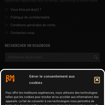
également apportées avec le temps. Bienvenue et bonne visite.
Vous êtes perdu(e) ?
Politique de confidentialité.
Conditions générales de vente.
Contactez-nous.
RECHERCHER UN ROADBOOK
OUTILS & AUTRES PAGES
Gérer le consentement aux
Cartographie
cookies
Tripy Map Tool
Pour offrir les meilleures expériences, nous utilisons des technologies
GPX Editor
telles que les cookies pour stocker et/ou accéder aux informations des
GPX Optimizer
appareils. Le fait de consentir à ces technologies nous permettra de