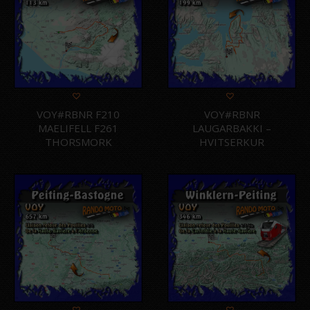
VOY#RBNR F210
VOY#RBNR
MAELIFELL F261
LAUGARBAKKI –
THORSMORK
HVITSERKUR