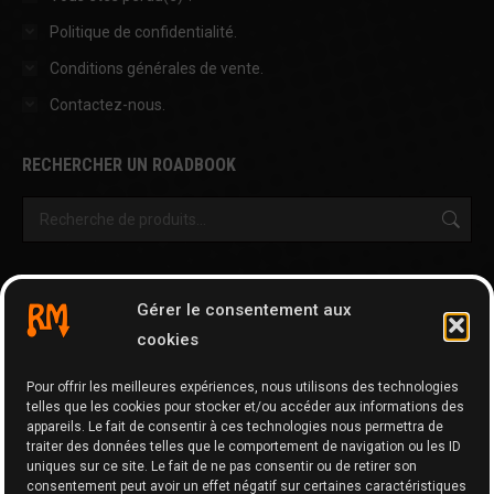
Politique de confidentialité.
Conditions générales de vente.
Contactez-nous.
RECHERCHER UN ROADBOOK
OUTILS & AUTRES PAGES
Gérer le consentement aux
Cartographie
cookies
Tripy Map Tool
Pour offrir les meilleures expériences, nous utilisons des technologies
GPX Editor
telles que les cookies pour stocker et/ou accéder aux informations des
GPX Optimizer
appareils. Le fait de consentir à ces technologies nous permettra de
traiter des données telles que le comportement de navigation ou les ID
Google Maps to GPX
uniques sur ce site. Le fait de ne pas consentir ou de retirer son
consentement peut avoir un effet négatif sur certaines caractéristiques
Memo