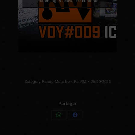
marketing et activer ce contenu
Category:
Rando-Moto.be
Par
RM
06/10/2025
Partager
Share
Share
on
on