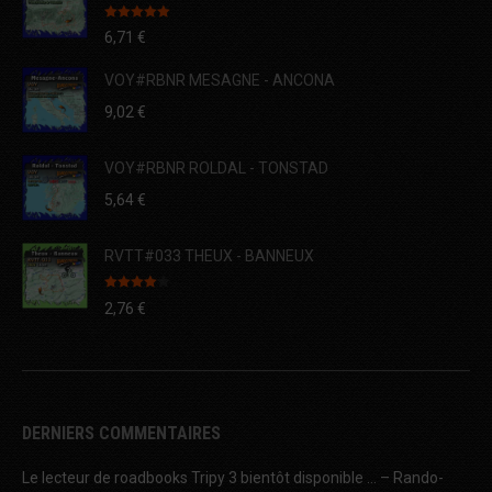
Note
5.00
6,71
€
sur 5
VOY#RBNR MESAGNE - ANCONA
9,02
€
VOY#RBNR ROLDAL - TONSTAD
5,64
€
RVTT#033 THEUX - BANNEUX
Note
4.00
2,76
€
sur 5
DERNIERS COMMENTAIRES
Le lecteur de roadbooks Tripy 3 bientôt disponible … – Rando-