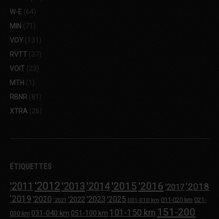
W-E
(64)
MIN
(71)
VOY
(131)
RVTT
(37)
VOIT
(23)
MTH
(1)
RBNR
(81)
XTRA
(26)
ÉTIQUETTES
'2012
'2013
'2015
'2016
'2011
'2014
'2018
'2017
'2019
'2020
'2023
'2025
'2022
011-020 km
021-
001-010 km
'2021
151-200
101-150 km
031-040 km
051-100 km
030 km