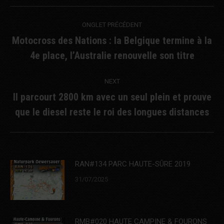
WhatsApp
Facebook
Post
ONGLET PRÉCÉDENT
navigation
Motocross des Nations : la Belgique termine à la
Previous
4e place, l’Australie renouvelle son titre
post:
NEXT
Il parcourt 2800 km avec un seul plein et prouve
Next
que le diesel reste le roi des longues distances
post:
RAN#134 PARC HAUTE-SÛRE 2019
31/07/2025
RMB#020 HAUTE CAMPINE & FOURONS