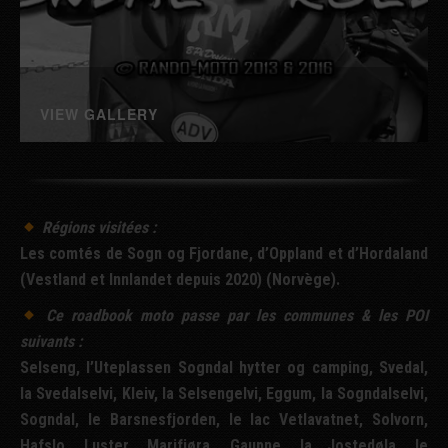
VIEW GALLERY
Régions visitées :
Les comtés de Sogn og Fjordane, d’Oppland et d’Hordaland
(Vestland et Innlandet depuis 2020) (Norvège).
Ce
roadbook
moto passe par les communes & les
POI
suivants :
Selseng, l’Uteplassen Sogndal hytter og camping, Svedal,
la Svedalselvi, Kleiv, la Selsengelvi, Eggum, la Sogndalselvi,
Sogndal, le Barsnesfjorden, le lac Vetlavatnet, Solvorn,
Hafslo, Luster, Marifjøra, Gaupne, la Jostedøla, le