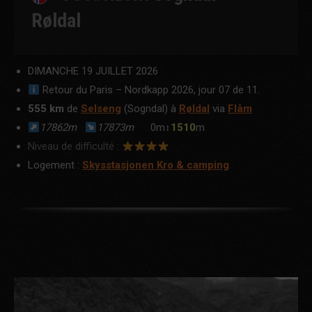
Røldal
DIMANCHE 19 JUILLET 2026
Retour du Paris – Nordkapp 2026, jour 07 de 11.
555 km
de
Selseng
(Sogndal) à
Røldal
via
Flåm
17862m
17873m
0m↕
1510
m
Niveau de difficulté :
Logement :
Skysstasjonen Kro & camping