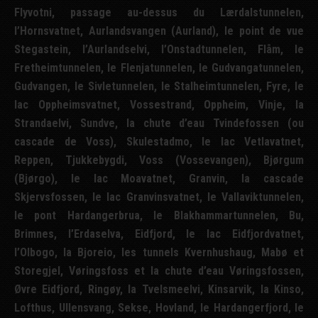
Flyvotni, passage au-dessus du Lærdalstunnelen,
l’Hornsvatnet, Aurlandsvangen (Aurland), le point de vue
Stegastein, l’Aurlandselvi, l’Onstadtunnelen, Flåm, le
Fretheimtunnelen, le Flenjatunnelen, le Gudvangatunnelen,
Gudvangen, le Sivletunnelen, le Stalheimtunnelen, Fyre, le
lac Oppheimsvatnet, Vossestrand, Oppheim, Vinje, la
Strandaelvi, Sundve, la chute d’eau Tvindefossen (ou
cascade de Voss), Skulestadmo, le lac Vetlavatnet,
Reppen, Tjukkebygdi, Voss (Vossevangen), Bjørgum
(Bjørgo), le lac Moavatnet, Granvin, la cascade
Skjervsfossen, le lac Granvinsvatnet, le Vallaviktunnelen,
le pont Hardangerbrua, le Blakhammartunnelen, Bu,
Brimnes, l’Erdaselva, Eidfjord, le lac Eidfjordvatnet,
l’Olbogo, la Bjoreio, les tunnels Kvernhushaug, Mabø et
Storegjel, Vøringsfoss et la chute d’eau Vøringsfossen,
Øvre Eidfjord, Ringøy, la Tvelsmeelvi, Kinsarvik, la Kinso,
Lofthus, Ullensvang, Sekse, Hovland, le Hardangerfjord, le