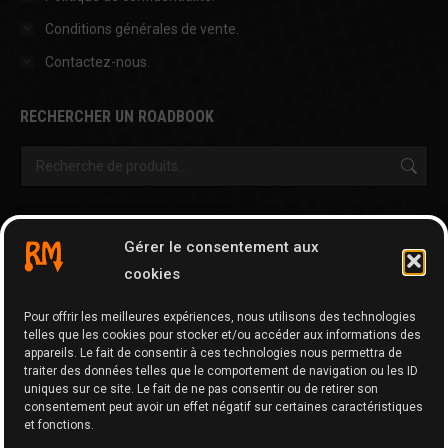
Conditions générales de vente.
Contactez-nous.
RECHERCHER UN ROADBOOK
OUTILS & AUTRES PAGES
Gérer le consentement aux
Cartographie
cookies
Tripy Map Tool
Pour offrir les meilleures expériences, nous utilisons des technologies
GPX Editor
telles que les cookies pour stocker et/ou accéder aux informations des
GPX Optimizer
appareils. Le fait de consentir à ces technologies nous permettra de
traiter des données telles que le comportement de navigation ou les ID
Google Maps to GPX
uniques sur ce site. Le fait de ne pas consentir ou de retirer son
consentement peut avoir un effet négatif sur certaines caractéristiques
Memo
et fonctions.