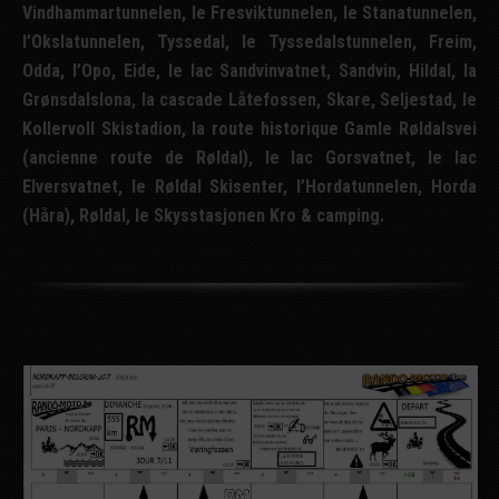
Vindhammartunnelen, le Fresviktunnelen, le Stanatunnelen,
l’Okslatunnelen, Tyssedal, le Tyssedalstunnelen, Freim,
Odda, l’Opo, Eide, le lac Sandvinvatnet, Sandvin, Hildal, la
Grønsdalslona, la cascade Låtefossen, Skare, Seljestad, le
Kollervoll Skistadion, la route historique Gamle Røldalsvei
(ancienne route de Røldal), le lac Gorsvatnet, le lac
Elversvatnet, le Røldal Skisenter, l’Hordatunnelen, Horda
(Håra), Røldal, le Skysstasjonen Kro & camping.