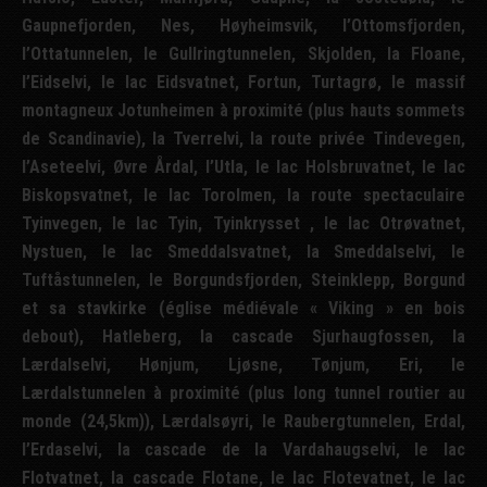
Gaupnefjorden, Nes, Høyheimsvik, l’Ottomsfjorden,
l’Ottatunnelen, le Gullringtunnelen, Skjolden, la Floane,
l’Eidselvi, le lac Eidsvatnet, Fortun, Turtagrø, le massif
montagneux Jotunheimen à proximité (plus hauts sommets
de Scandinavie), la Tverrelvi, la route privée Tindevegen,
l’Aseteelvi, Øvre Årdal, l’Utla, le lac Holsbruvatnet, le lac
Biskopsvatnet, le lac Torolmen, la route spectaculaire
Tyinvegen, le lac Tyin, Tyinkrysset , le lac Otrøvatnet,
Nystuen, le lac Smeddalsvatnet, la Smeddalselvi, le
Tuftåstunnelen, le Borgundsfjorden, Steinklepp, Borgund
et sa stavkirke (église médiévale « Viking » en bois
debout), Hatleberg, la cascade Sjurhaugfossen, la
Lærdalselvi, Hønjum, Ljøsne, Tønjum, Eri, le
Lærdalstunnelen à proximité (plus long tunnel routier au
monde (24,5km)), Lærdalsøyri, le Raubergtunnelen, Erdal,
l’Erdaselvi, la cascade de la Vardahaugselvi, le lac
Flotvatnet, la cascade Flotane, le lac Flotevatnet, le lac