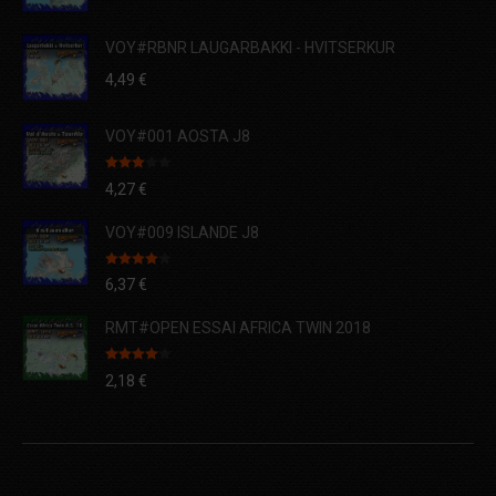
VOY#RBNR LAUGARBAKKI - HVITSERKUR
4,49
€
VOY#001 AOSTA J8
Note
4,27
€
3.00
sur 5
VOY#009 ISLANDE J8
Note
4.00
6,37
€
sur 5
RMT#OPEN ESSAI AFRICA TWIN 2018
Note
4.00
2,18
€
sur 5