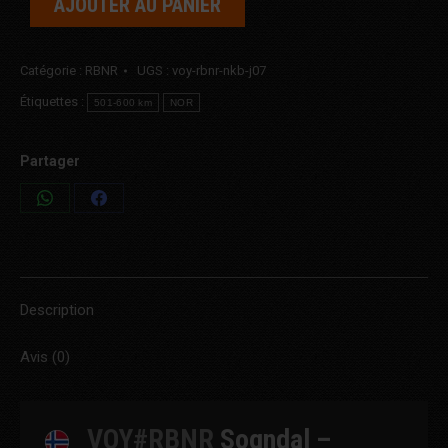
AJOUTER AU PANIER
Catégorie :
RBNR
UGS :
voy-rbnr-nkb-j07
Étiquettes :
501-600 km
NOR
Partager
Share
Share
on
on
WhatsApp
Facebook
Description
Avis (0)
VOY#RBNR
Sogndal –