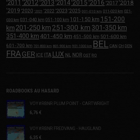
'2012
'2013
'2015
'2016
'2011
'2014
'2018
'2017
'2019
'2020
'2023
'2025
'2022
011-020 km
021-
001-010 km
'2021
151-200
101-150 km
031-040 km
051-100 km
030 km
251-300 km
201-250 km
301-350 km
km
351-400 km
401-450 km
451-500 km
501-600 km
BEL
601-700 km
CAN
CH
DEN
701-800 km
801-900 km
901-1000 km
FRA
GER
LUX
ITA
NOR
ICE
NL
OST
RO
ROADBOOKS AU HASARD
VOY#RBNR PLUM POINT - CARTWRIGHT
6,76
€
VOY#RBNR FREDVANG - HAUGLAND
6,35
€