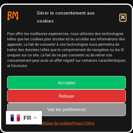
VOY#009 ISLANDE du J2 au J3
Gérer le consentement aux
cookies
Note
5.00
sur 5
Pour offrir les meilleures expériences, nous utilisons des technologies
telles que les cookies pour stocker et/ou accéder aux informations des
appareils. Le fait de consentir à ces technologies nous permettra de
traiter des données telles que le comportement de navigation ou les ID
uniques sur ce site. Le fait de ne pas consentir ou de retirer son
consentement peut avoir un effet négatif sur certaines caractéristiques
et fonctions.
Accepter
Refuser
Voir les préférences
FR
Politique de cookies
Privacy Policy
VOY#009 ISLANDE J2