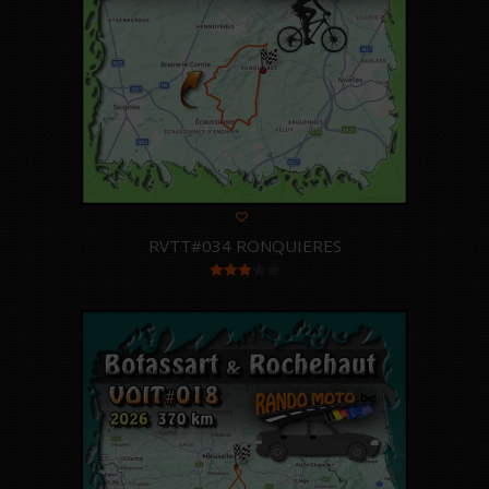
RVTT#034 RONQUIERES
Note
3.00
sur 5