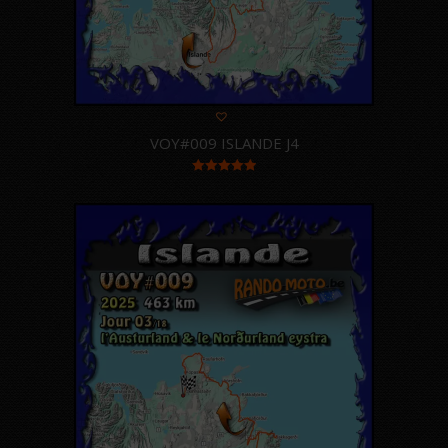
VOY#009 ISLANDE J4
Note
5.00
sur 5