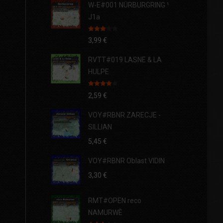
W-E#001 NÜRBURGRING ¹
J1a
Note
3,99
€
3.00
sur 5
RVTT#019 LASNE & LA
HULPE
Note
4.00
2,59
€
sur 5
VOY#RBNR ZARECJE -
SILLIAN
5,45
€
VOY#RBNR Oblast VIDIN
3,30
€
RMT#OPEN reco
NAMURWÈ