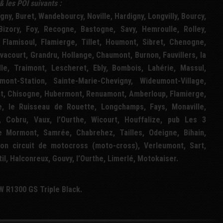
& les
POI
suivants :
gny, Buret, Wandebourcy, Noville, Hardigny, Longvilly, Bourcy,
izory, Foy, Recogne, Bastogne, Savy, Hemroulle, Rolley,
lamisoul, Flamierge, Tillet, Houmont, Sibret, Chenogne,
vacourt, Grandru, Hollange, Chaumont, Burnon, Fauvillers, la
ille, Traimont, Lescheret, Ebly, Bombois, Lahérie, Massul,
ont-Station, Sainte-Marie-Chevigny, Wideumont-Village,
ont, Chisogne, Hubermont, Renuamont, Amberloup, Flamierge,
te, le Ruisseau de Rouette, Longchamps, Fays, Monaville,
, Cobru, Vaux, l’Ourthe, Wicourt, Houffalize, pub Les 3
de Mormont, Samrée, Chabrehez, Tailles, Odeigne, Bihain,
on circuit de motocross (moto-cross), Verleumont, Sart,
l, Halconreux, Gouvy, l’Ourthe, Limerlé, Motokaiser.
 R1300 GS Triple Black.