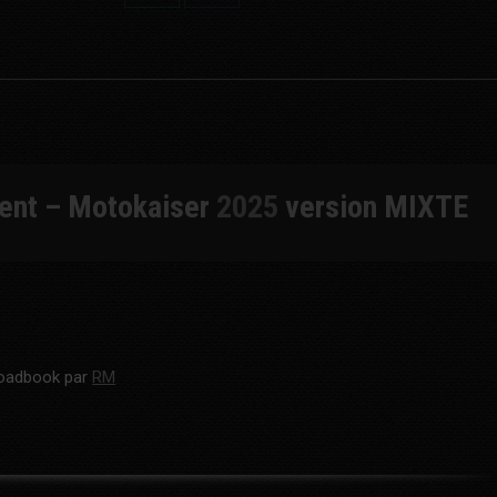
Share
Share
on
on
WhatsApp
Facebook
ent – Motokaiser
2025
version MIXTE
roadbook par
RM