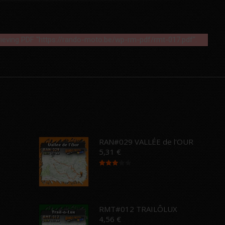
rieving PDF "https://rando-moto.be/wp-rm-pdf/rmt-017.pdf".
…
RAN#029 VALLÉE de l'OUR
5,31
€
Note
3.00
sur 5
RMT#012 TRAILÔLUX
4,56
€