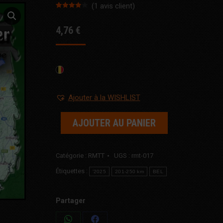
(
1
avis client)
Noté
1
4.00
sur 5
4,76
€
basé
sur
notation
client
Ajouter à la WISHLIST
AJOUTER AU PANIER
Catégorie :
RMTT
UGS :
rmt-017
Étiquettes :
'2025
201-250 km
BEL
Partager