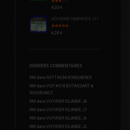
Note
4,03
€
3.00
sur 5
VOY#008 CARPATES J11
Note
5.00
6,24
€
sur 5
DERNIERS COMMENTAIRES
RM
dans
RVTT#034 RONQUIERES
RM
dans
VOIT#018 BOTASSART &
ROCHEHAUT
RM
dans
VOY#009 ISLANDE J8
RM
dans
VOY#009 ISLANDE J7
RM
dans
VOY#009 ISLANDE J6
RM
dans
VOY#009 ISLANDE J5