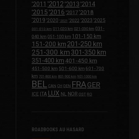
'2012
'2013
'2011
'2014
'2015
'2016
'2018
'2017
'2019
'2020
'2023
'2025
'2022
'2021
031-
011-020 km
021-030 km
001-010 km
101-150 km
040 km
051-100 km
201-250 km
151-200 km
251-300 km
301-350 km
351-400 km
401-450 km
451-500 km
501-600 km
601-700
km
701-800 km
801-900 km
901-1000 km
BEL
FRA
GER
CAN
CH
DEN
LUX
ITA
NOR
ICE
NL
OST
RO
ROADBOOKS AU HASARD