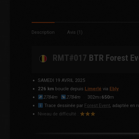
Description
Avis (1)
RMT#017
BTR
Forest Ev
SAMEDI 19 AVRIL 2025
226 km
boucle depuis
Limerlé
via
Ebly
2784m
2784m
302m↕
650
m
Trace dessinée par
Forest Event
, adaptée en 
Niveau de difficulté :