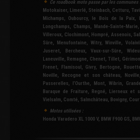
Ce
roadbook
moto passe par les communes 
Motokaiser, Limerlé, Steinbach, Cetturu, Tavi
Michamps, Oubourcy, le Bois de la Paix, B
Longchamps, Champs, Mande-Sainte-Marie, F
Villeroux, Clochimont, Hompré, Assenois, Sal
Sûre, Menufontaine, Witry, Winville, Volaiv
Juseret, Bercheux, Vaux-sur-Sûre, Wideum
Laneuville, Remagne, Chenet, Tillet, Gérim
Frenet, Flamisoul, Givry, Bertogne, Rouet
Noville, Recogne et son château, Noville
Passerelles, l’Ourthe, Mont, Wibrin, Gran
Baraque de Fraiture, Regné, Lierneux et s
Vielsalm, Comté, Salmchâteau, Bovigny, Courti
Motos utilisées :
Honda Varadero XL 1000 V, BMW F900 GS, BMW