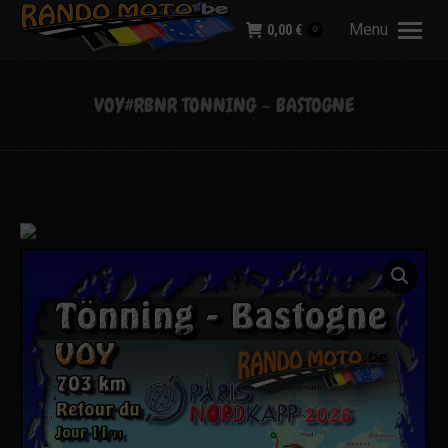
Menu
0,00
€
0
VOY#RBNR TONNING – BASTOGNE