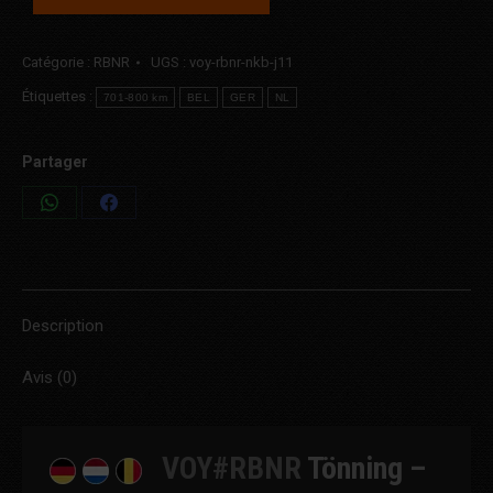
Catégorie :
RBNR
UGS :
voy-rbnr-nkb-j11
Étiquettes :
701-800 km
BEL
GER
NL
Partager
Share
Share
on
on
WhatsApp
Facebook
Description
Avis (0)
VOY#RBNR
Tönning –