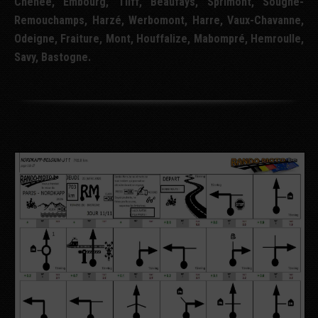
Chênée, Embourg, Tilff, Beaufays, Sprimont, Sougné-
Remouchamps, Harzé, Werbomont, Harre, Vaux-Chavanne,
Odeigne, Fraiture, Mont, Houffalize, Mabompré, Hemroulle,
Savy, Bastogne.