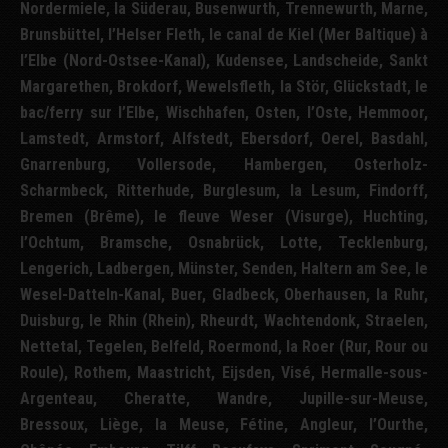
Nordermiele, la Süderau, Busenwurth, Trennewurth, Marne,
Brunsbüttel, l’Helser Fleth, le canal de Kiel (Mer Baltique) à
l’Elbe (Nord-Ostsee-Kanal), Kudensee, Landscheide, Sankt
Margarethen, Brokdorf, Wewelsfleth, la Stör, Glückstadt, le
bac/ferry sur l’Elbe, Wischhafen, Osten, l’Oste, Hemmoor,
Lamstedt, Armstorf, Alfstedt, Ebersdorf, Oerel, Basdahl,
Gnarrenburg, Vollersode, Hambergen, Osterholz-
Scharmbeck, Ritterhude, Burglesum, la Lesum, Findorff,
Bremen (Brême), le fleuve Weser (Visurge), Huchting,
l’Ochtum, Bramsche, Osnabrück, Lotte, Tecklenburg,
Lengerich, Ladbergen, Münster, Senden, Haltern am See, le
Wesel-Datteln-Kanal, Buer, Gladbeck, Oberhausen, la Ruhr,
Duisburg, le Rhin (Rhein), Rheurdt, Wachtendonk, Straelen,
Nettetal, Tegelen, Belfeld, Roermond, la Roer (Rur, Rour ou
Roule), Rothem, Maastricht, Eijsden, Visé, Hermalle-sous-
Argenteau, Cheratte, Wandre, Jupille-sur-Meuse,
Bressoux, Liège, la Meuse, Fétine, Angleur, l’Ourthe,