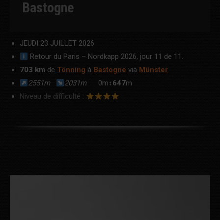
Bastogne
JEUDI 23 JUILLET 2026
Retour du Paris – Nordkapp 2026, jour 11 de 11.
703 km
de
Tönning
à
Bastogne
via
Münster
2551m
2031m
0m↕
647
m
Niveau de difficulté :