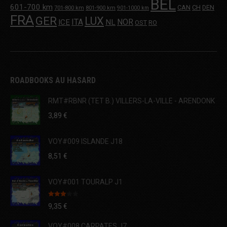
BEL
601-700 km
CAN
CH
DEN
701-800 km
801-900 km
901-1000 km
FRA
GER
LUX
ITA
NOR
ICE
NL
OST
RO
ROADBOOKS AU HASARD
RMT#RBNR (TET B.) VILLERS-LA-VILLE - ARENDONK
3,89
€
VOY#009 ISLANDE J18
8,51
€
VOY#001 TOURALP J1
Note
9,35
€
3.00
sur 5
VOY#008 CARPATES J7