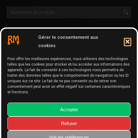
OUTILS & AUTRES PAGES
Gérer le consentement aux
Cartographie
cookies
Tripy Map Tool
Pour offrir les meilleures expériences, nous utilisons des technologies
GPX Editor
telles que les cookies pour stocker et/ou accéder aux informations des
GPX Optimizer
appareils. Le fait de consentir à ces technologies nous permettra de
traiter des données telles que le comportement de navigation ou les ID
Google Maps to GPX
uniques sur ce site. Le fait de ne pas consentir ou de retirer son
consentement peut avoir un effet négatif sur certaines caractéristiques
Memo
et fonctions.
Accepter
Refuser
Website made with
by BPhDesigns.
Voir les préférences