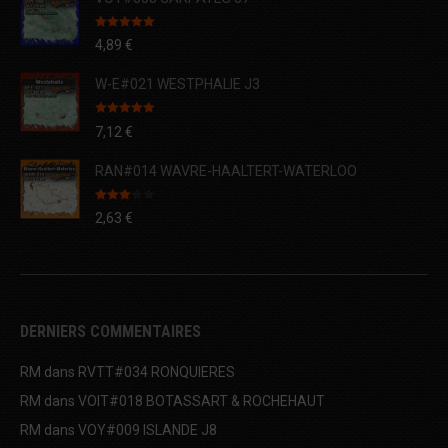
Note
5.00
4,89
€
sur 5
W-E#021 WESTPHALIE J3
Note
5.00
7,12
€
sur 5
RAN#014 WAVRE-HAALTERT-WATERLOO
Note
2,63
€
3.00
sur 5
DERNIERS COMMENTAIRES
RM
dans
RVTT#034 RONQUIERES
RM
dans
VOIT#018 BOTASSART & ROCHEHAUT
RM
dans
VOY#009 ISLANDE J8