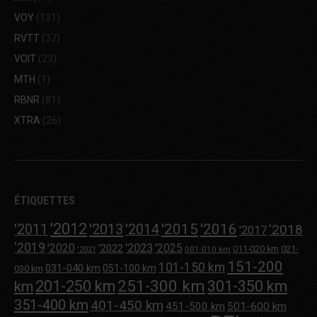
VOY
(131)
RVTT
(37)
VOIT
(23)
MTH
(1)
RBNR
(81)
XTRA
(26)
ÉTIQUETTES
'2012
'2013
'2015
'2016
'2011
'2014
'2018
'2017
'2019
'2020
'2023
'2025
'2022
011-020 km
021-
001-010 km
'2021
151-200
101-150 km
031-040 km
051-100 km
030 km
251-300 km
201-250 km
301-350 km
km
351-400 km
401-450 km
451-500 km
501-600 km