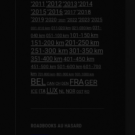
'2012
'2013
'2011
'2014
'2015
'2016
'2018
'2017
'2019
'2020
'2023
'2025
'2022
'2021
031-
011-020 km
021-030 km
001-010 km
101-150 km
040 km
051-100 km
201-250 km
151-200 km
251-300 km
301-350 km
351-400 km
401-450 km
451-500 km
501-600 km
601-700
km
701-800 km
801-900 km
901-1000 km
BEL
FRA
GER
CAN
CH
DEN
LUX
ITA
NOR
ICE
NL
OST
RO
n
ROADBOOKS AU HASARD