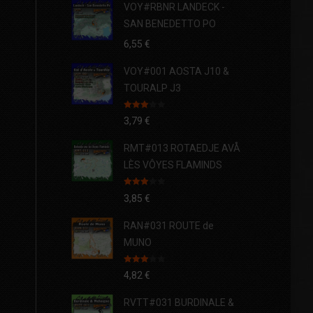
VOY#RBNR LANDECK -
SAN BENEDETTO PO
6,55
€
VOY#001 AOSTA J10 &
TOURALP J3
Note
3,79
€
3.00
sur 5
RMT#013 ROTAEDJE AVÅ
LÈS VÔYES FLAMINDS
Note
3,85
€
3.00
sur 5
RAN#031 ROUTE de
MUNO
Note
4,82
€
3.00
sur 5
RVTT#031 BURDINALE &