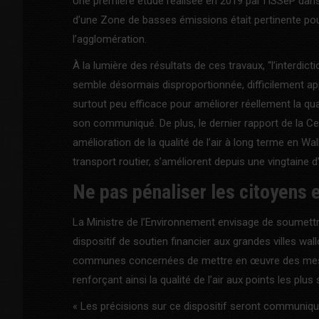
Une première étude réalisée en 2019 par l’ISSeP da
d’une Zone de basses émissions était pertinente pour
l’agglomération.
À la lumière des résultats de ces travaux, “l’interdict
semble désormais disproportionnée, difficilement appli
surtout peu efficace pour améliorer réellement la qua
son communiqué. De plus, le dernier rapport de la Ce
amélioration de la qualité de l’air à long terme en Wa
transport routier, s’améliorent depuis une vingtaine d
Ne pas pénaliser les citoyens 
La Ministre de l’Environnement envisage de soumettr
dispositif de soutien financier aux grandes villes wa
communes concernées de mettre en œuvre des mesures
renforçant ainsi la qualité de l’air aux points les plus
« Les précisions sur ce dispositif seront communiqu