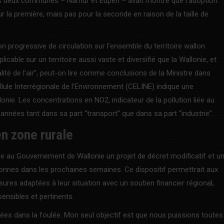
ns deux communes – Namur et Eupen – avait montré que l’adoption
 la première, mais pas pour la seconde en raison de la taille de
ion progressive de circulation sur l’ensemble du territoire wallon
cable sur un territoire aussi vaste et diversifié que la Wallonie, et
lité de l’air”, peut-on lire comme conclusions de la Ministre dans
llule Interrégionale de l’Environnement (CELINE) indique une
llonie. Les concentrations en NO2, indicateur de la pollution liée au
’années tant dans sa part “transport” que dans sa part “industrie”.
en zone rurale
e au Gouvernement de Wallonie un projet de décret modificatif et u
llonnes dans les prochaines semaines. Ce dispositif permettrait aux
 adaptées à leur situation avec un soutien financier régional,
 sensibles et pertinents.
ées dans la foulée. Mon seul objectif est que nous puissions toutes