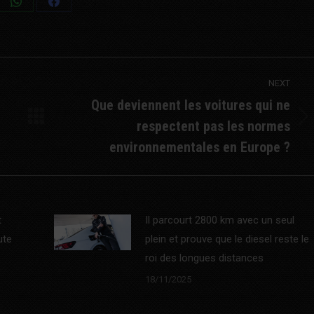
Share
Share
on
on
WhatsApp
Facebook
NEXT
Que deviennent les voitures qui ne
respectent pas les normes
Next
post:
environnementales en Europe ?
t
Il parcourt 2800 km avec un seul
ute
plein et prouve que le diesel reste le
roi des longues distances
18/11/2025