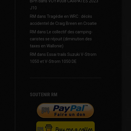
BPh
dans
VOY#008 CARPATES 2023
J10
RM
dans
Tragédie en WRC : décès
accidentel de Craig Breen en Croatie
RM
dans
Le collectif des camping-
caristes se réjouit (diminution des
taxes en Wallonie)
RM
dans
Essai trails Suzuki V-Strom
1050 et V-Strom 1050 DE
SOUTENIR RM