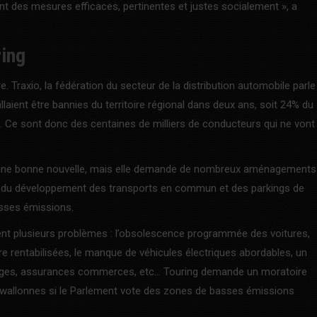
nt des mesures efficaces, pertinentes et justes socialement », a
ring
. Traxio, la fédération du secteur de la distribution automobile parle
laient être bannies du territoire régional dans deux ans, soit 24% du
. Ce sont donc des centaines de milliers de conducteurs qui ne vont
t une bonne nouvelle, mais elle demande de nombreux aménagements
t, du développement des transports en commun et des parkings de
asses émissions.
ent plusieurs problèmes : l’obsolescence programmée des voitures,
tre rentabilisées, le manque de véhicules électriques abordables, un
rages, assurances commerces, etc… Touring demande un moratoire
es wallonnes si le Parlement vote des zones de basses émissions