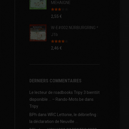
MEHAIGNE
Note
2,55
€
3.00
sur 5
W-E#002 NÜRBURGRING ²
J1b
Note
4.00
2,46
€
sur 5
DERNIERS COMMENTAIRES
Le lecteur de roadbooks Tripy 3 bientôt
disponible … – Rando-Moto.be
dans
Tripy
BPh
dans
WRC Lettonie, le débriefing :
la déclaration de Neuville …