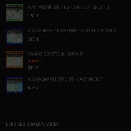
RVTT#RBNR BRUTTIG - COCHEM - BRUTTIG
1,94
€
VOY#RBNR F210 MAELIFELL F261 THORSMORK
3,63
€
RAN#005 BOTTE du HAINAUT ¹
Note
3,07
€
3.00
sur 5
VOY#RBNR PLUM POINT - CARTWRIGHT
6,76
€
DERNIERS COMMENTAIRES