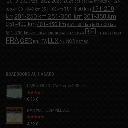
'2019
'2020
'2023
'2025
'2022
011-020 km
021-
001-010 km
'2021
151-200
101-150 km
031-040 km
051-100 km
030 km
251-300 km
201-250 km
301-350 km
km
351-400 km
401-450 km
451-500 km
501-600 km
BEL
601-700 km
CAN
CH
DEN
701-800 km
801-900 km
901-1000 km
FRA
GER
LUX
ITA
NOR
ICE
NL
OST
RO
ROADBOOKS AU HASARD
RMB#030 RODAGE en MOSELLE
Note
4.00
8,96
€
sur 5
RAN#001 COMPILE A.S. ¹
Note
5.00
4,52
€
sur 5