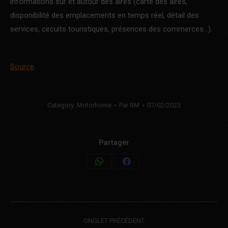
informations sur et autour des aires (carte des aires,
disponibilité des emplacements en temps réel, détail des
services, circuits touristiques, présences des commerces…).
Source
.
Category:
Motorhome
Par
RM
07/02/2023
Partager
Share
Share
on
on
WhatsApp
Facebook
Post
ONGLET PRÉCÉDENT