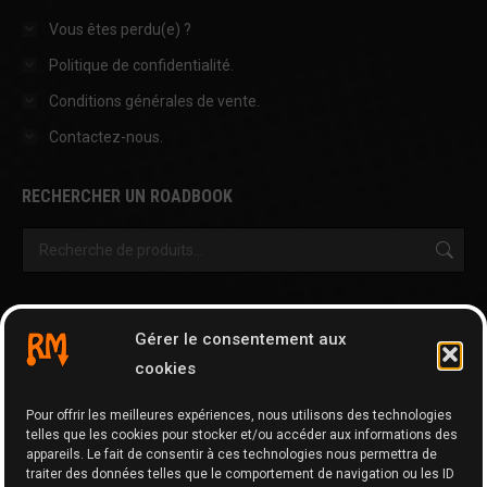
Vous êtes perdu(e) ?
Politique de confidentialité.
Conditions générales de vente.
Contactez-nous.
RECHERCHER UN ROADBOOK
OUTILS & AUTRES PAGES
Gérer le consentement aux
Cartographie
cookies
Tripy Map Tool
Pour offrir les meilleures expériences, nous utilisons des technologies
GPX Editor
telles que les cookies pour stocker et/ou accéder aux informations des
GPX Optimizer
appareils. Le fait de consentir à ces technologies nous permettra de
traiter des données telles que le comportement de navigation ou les ID
Google Maps to GPX