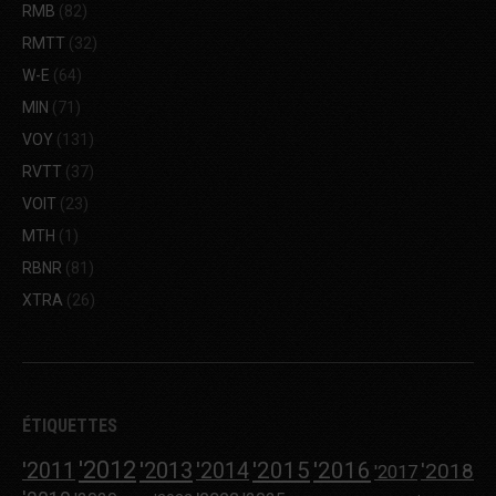
RMB
(82)
RMTT
(32)
W-E
(64)
MIN
(71)
VOY
(131)
RVTT
(37)
VOIT
(23)
MTH
(1)
RBNR
(81)
XTRA
(26)
ÉTIQUETTES
'2012
'2013
'2015
'2016
'2011
'2014
'2018
'2017