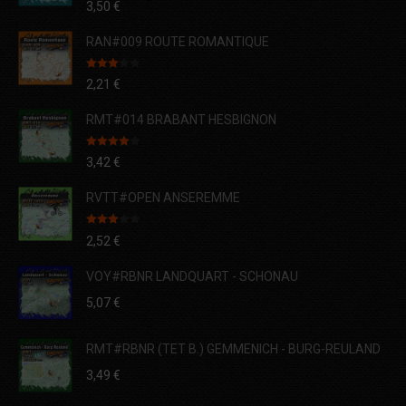
3,50
€
sur 5
RAN#009 ROUTE ROMANTIQUE
Note
2,21
€
3.00
sur 5
RMT#014 BRABANT HESBIGNON
Note
4.00
3,42
€
sur 5
RVTT#OPEN ANSEREMME
Note
2,52
€
3.00
sur 5
VOY#RBNR LANDQUART - SCHONAU
5,07
€
RMT#RBNR (TET B.) GEMMENICH - BURG-REULAND
3,49
€