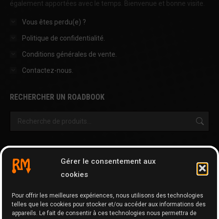
également apportées avec le temps. Bienvenue et bonne visite.
Vous êtes perdu(e) ?
Politique de confidentialité.
Conditions générales de vente.
Contactez-nous.
RECHERCHER UN ROADBOOK
OUTILS & AUTRES PAGES
Gérer le consentement aux
Cartographie
cookies
Tripy Map Tool
Pour offrir les meilleures expériences, nous utilisons des technologies
GPX Editor
telles que les cookies pour stocker et/ou accéder aux informations des
GPX Optimizer
appareils. Le fait de consentir à ces technologies nous permettra de