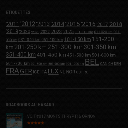
ÉTIQUETTES
'2012
'2013
'2015
'2016
'2011
'2014
'2018
'2017
'2019
'2020
'2023
'2025
'2022
011-020 km
021-
001-010 km
'2021
151-200
101-150 km
031-040 km
051-100 km
030 km
251-300 km
201-250 km
301-350 km
km
351-400 km
401-450 km
451-500 km
501-600 km
BEL
601-700 km
CAN
CH
DEN
701-800 km
801-900 km
901-1000 km
FRA
GER
LUX
ITA
NOR
ICE
NL
OST
RO
ROADBOOKS AU HASARD
VOIT#017 MONTS THRYPTI & ORNON
Note
5.00