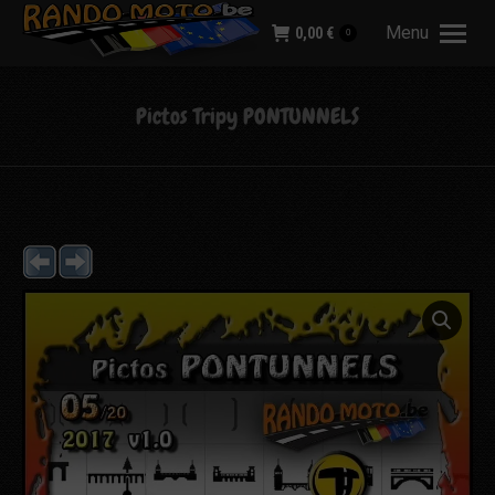
Menu
0,00
€
0
Pictos Tripy PONTUNNELS