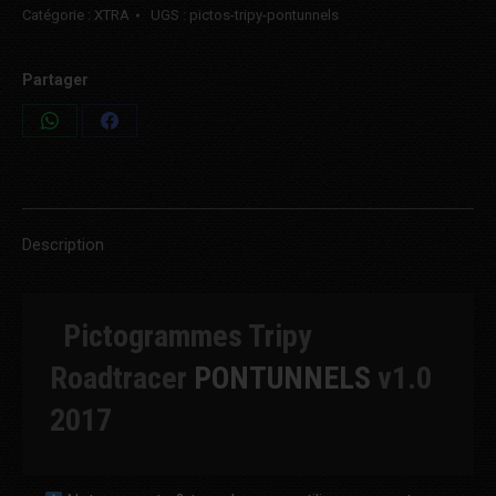
Catégorie :
XTRA
UGS :
pictos-tripy-pontunnels
Partager
Share
Share
on
on
WhatsApp
Facebook
Description
Pictogrammes Tripy
Roadtracer
PONTUNNELS
v1.0
2017