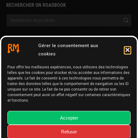
RECHERCHER UN ROADBOOK
OUTILS & AUTRES PAGES
Gérer le consentement aux
Cartographie
cookies
Tripy Map Tool
Pour offrir les meilleures expériences, nous utilisons des technologies
GPX Editor
telles que les cookies pour stocker et/ou accéder aux informations des
GPX Optimizer
appareils. Le fait de consentir à ces technologies nous permettra de
traiter des données telles que le comportement de navigation ou les ID
Google Maps to GPX
uniques sur ce site. Le fait de ne pas consentir ou de retirer son
consentement peut avoir un effet négatif sur certaines caractéristiques
Memo
et fonctions.
Accepter
Refuser