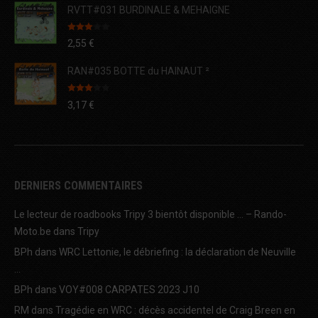
RVTT#031 BURDINALE & MEHAIGNE
Note
2,55
€
3.00
sur 5
RAN#035 BOTTE du HAINAUT ²
Note
3,17
€
3.00
sur 5
DERNIERS COMMENTAIRES
Le lecteur de roadbooks Tripy 3 bientôt disponible … – Rando-
Moto.be
dans
Tripy
BPh
dans
WRC Lettonie, le débriefing : la déclaration de Neuville
…
BPh
dans
VOY#008 CARPATES 2023 J10
RM
dans
Tragédie en WRC : décès accidentel de Craig Breen en