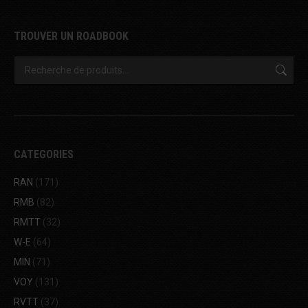
TROUVER UN ROADBOOK
CATEGORIES
RAN
(171)
RMB
(82)
RMTT
(32)
W-E
(64)
MIN
(71)
VOY
(131)
RVTT
(37)