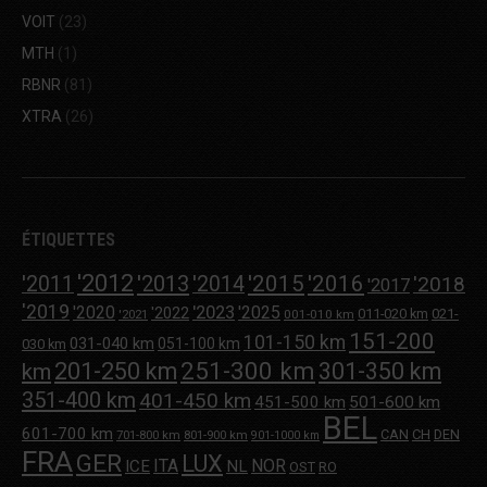
VOIT
(23)
MTH
(1)
RBNR
(81)
XTRA
(26)
ÉTIQUETTES
'2012
'2013
'2015
'2016
'2011
'2014
'2018
'2017
'2019
'2020
'2023
'2025
'2022
011-020 km
021-
001-010 km
'2021
151-200
101-150 km
031-040 km
051-100 km
030 km
251-300 km
201-250 km
301-350 km
km
351-400 km
401-450 km
451-500 km
501-600 km
BEL
601-700 km
CAN
CH
DEN
701-800 km
801-900 km
901-1000 km
FRA
GER
LUX
ITA
NOR
ICE
NL
OST
RO