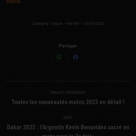
Source
.
Category:
Voiture
Par
RM
15/01/2023
Partager
Share
Share
on
on
WhatsApp
Facebook
Post
ONGLET PRÉCÉDENT
navigation
Toutes les nouveautés motos 2023 en détail !
Previous
post:
NEXT
Dakar 2023 : l’Argentin Kevin Benavides sacré en
Next