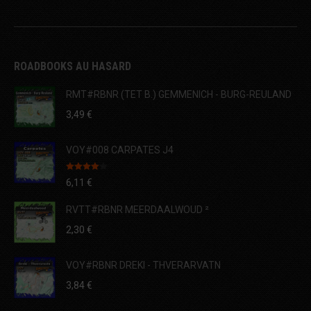
ROADBOOKS AU HASARD
RMT#RBNR (TET B.) GEMMENICH - BURG-REULAND
3,49
€
VOY#008 CARPATES J4
Note
4.00
6,11
€
sur 5
RVTT#RBNR MEERDAALWOUD ²
2,30
€
VOY#RBNR DREKI - THVERARVATN
3,84
€