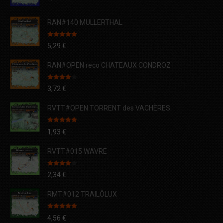
RAN#140 MULLERTHAL
Note
5.00
5,29
€
sur 5
RAN#OPEN reco CHATEAUX CONDROZ
Note
4.00
3,72
€
sur 5
RVTT#OPEN TORRENT des VACHÈRES
Note
5.00
1,93
€
sur 5
RVTT#015 WAVRE
Note
4.00
2,34
€
sur 5
RMT#012 TRAILÔLUX
Note
5.00
4,56
€
sur 5