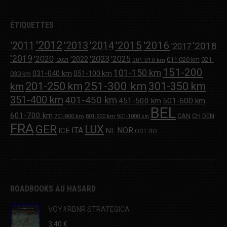
ÉTIQUETTES
'2012
'2013
'2015
'2016
'2011
'2014
'2018
'2017
'2019
'2020
'2023
'2025
'2022
011-020 km
021-
001-010 km
'2021
151-200
101-150 km
031-040 km
051-100 km
030 km
251-300 km
201-250 km
301-350 km
km
351-400 km
401-450 km
451-500 km
501-600 km
BEL
601-700 km
CAN
CH
DEN
701-800 km
801-900 km
901-1000 km
FRA
GER
LUX
ITA
NOR
ICE
NL
OST
RO
ROADBOOKS AU HASARD
VOY#RBNR STRATEGICA
3,40
€