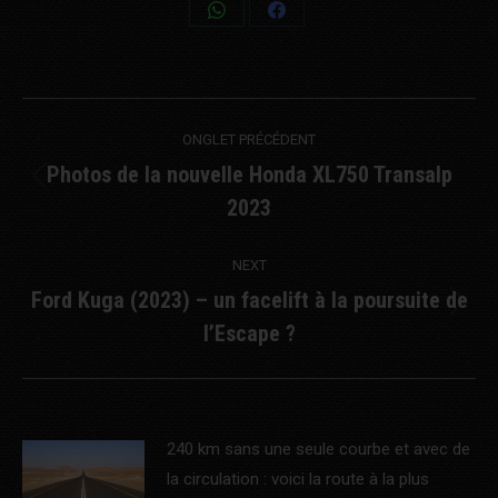
Share
Share
on
on
WhatsApp
Facebook
Post
ONGLET PRÉCÉDENT
navigation
Photos de la nouvelle Honda XL750 Transalp
Previous
2023
post:
NEXT
Ford Kuga (2023) – un facelift à la poursuite de
Next
l’Escape ?
post:
240 km sans une seule courbe et avec de
la circulation : voici la route à la plus