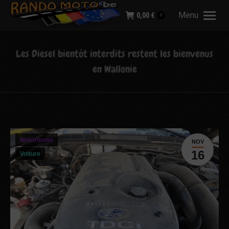
Menu
0,00
€
0
Les Diesel bientôt interdits restent les bienvenus
en Wallonie
Motorhome
NOV
16
Voiture