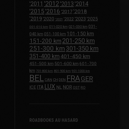
'2012
'2013
'2011
'2014
'2015
'2016
'2018
'2017
'2019
'2020
'2023
'2025
'2022
'2021
031-
011-020 km
021-030 km
001-010 km
101-150 km
040 km
051-100 km
201-250 km
151-200 km
251-300 km
301-350 km
351-400 km
401-450 km
451-500 km
501-600 km
601-700
km
701-800 km
801-900 km
901-1000 km
BEL
FRA
GER
CAN
CH
DEN
LUX
ITA
NOR
ICE
NL
OST
RO
ROADBOOKS AU HASARD