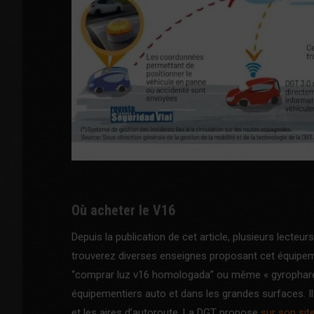
Où acheter le V16
Depuis la publication de cet article, plusieurs lect
trouverez diverses enseignes proposant cet équipem
“comprar luz v16 homologada” ou même « gyrophare V
équipementiers auto et dans les grandes surfaces. Il
et les aires d’autoroute. La DGT propose
sur son site