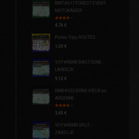
RMT#017 FOREST EVENT
MOTOKAISER
Note
4.00
4,76
€
sur 5
Pictos Tripy ROUTES
1,00
€
VOY#RBNR BASTOGNE -
LANDECK
9,12
€
RMB#022 BONS VŒUX en
ARDENNE
Note
4.00
3,45
€
sur 5
VOY#RBNR SPLIT -
ZARECJE