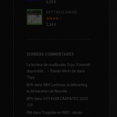
6,90
€
RVTT#015 WAVRE
Note
4.00
2,34
€
sur 5
DERNIERS COMMENTAIRES
Le lecteur de roadbooks Tripy 3 bientôt
disponible … – Rando-Moto.be
dans
Tripy
BPh
dans
WRC Lettonie, le débriefing :
la déclaration de Neuville …
BPh
dans
VOY#008 CARPATES 2023
J10
RM
dans
Tragédie en WRC : décès