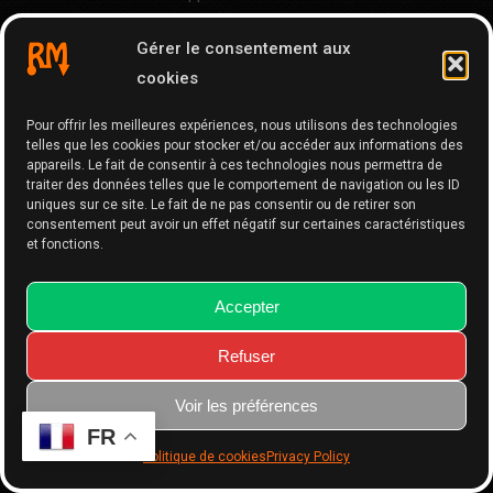
Assistances à la conduite remises au goût du jour
Gérer le consentement aux
Compteurs à affichage numérique modernes
cookies
Boîte automatique 9 rapports assez agréable
Ce que vous aimerez moins
Pour offrir les meilleures expériences, nous utilisons des technologies
telles que les cookies pour stocker et/ou accéder aux informations des
appareils. Le fait de consentir à ces technologies nous permettra de
Design extérieur vieillissant
traiter des données telles que le comportement de navigation ou les ID
Position de conduite haute
uniques sur ce site. Le fait de ne pas consentir ou de retirer son
consentement peut avoir un effet négatif sur certaines caractéristiques
Conception du châssis ancienne
et fonctions.
Motorisation toujours très sonore
Accès à la mécanique limité
Accepter
Quelques particularités du Ducato
Refuser
Le Ducato n’est disponible qu’en version traction mais
Voir les préférences
avec trois types de châssis différents parfaitement
FR
adaptés à une utilisation loisirs.
Politique de cookies
Privacy Policy
Fiat propose une option très pratique avec un rétroviseur