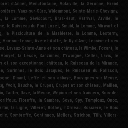
orêt d’Anlier, Menufontaine, Volaiville, la Géronne, Grand
-Rosières, Vaux-sur-Sûre, Wideumont, Sainte-Marie-Chevigny,
, la Lomme, Séviscourt, Bras-Haut, Hatrival, Arville, le
me, le Ruisseau du Pont Lozet, Smuid, la Lomme, Mirwart et
 la Pisciculture de la Masblette, la Lomme, Lesterny,
x, Han-sur-Lesse, Ave-et-Auffe, le Ry d’Ave, Lessive et ses
se, Lavaux-Sainte-Anne et son château, la Wimbe, Focant, le
Houyet, la Lesse, Sanzinnes, l’Ywoigne, Celles, Lavis, le
es et son exceptionnel château, le Ruisseau de la Mirande,
e, Sorinnes, le Bois Jacques, le Ruisseau du Polissoir,
ogne, Dinant, Leffe et son abbaye, Bouvignes-sur-Meuse,
q, Yvoir, Bauche, le Crupet, Crupet et son château, Maillen,
, Tailfer, Dave, la Meuse, Wépion et ses fraisiers, Bois-de-
loriffoux, Floreffe, la Sambre, Soye, Spy, Temploux, Onoz,
tin, la Ligne, Villeret, Bothey, l’Orneau, Bossière, le Bois
e, Sombreffe, Gentinnes, Mellery, Strichon, Tilly, Villers-