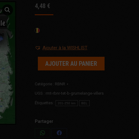
4,48
€
Ajouter à la WISHLIST
AJOUTER AU PANIER
Catégorie :
RBNR
UGS :
rmt-rbnr-tet-b-grumelange-villers
Étiquettes :
201-250 km
BEL
Partager
Share
Share