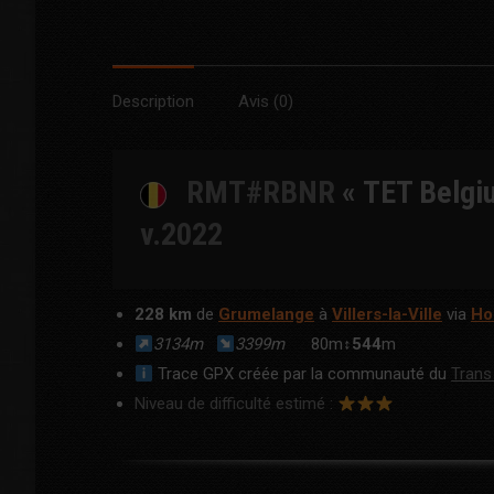
Description
Avis (0)
RMT#RBNR
« TET Belgi
v.2022
228 km
de
Grumelange
à
Villers-la-Ville
via
Ho
3134m
3399m
80m↕
544
m
Trace GPX créée par la communauté du
Trans 
Niveau de difficulté estimé :