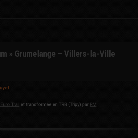
on
on
WhatsApp
Facebook
um »
Grumelange – Villers-la-Ville
uyet
Euro Trail
et transformée en TRB (Tripy) par
RM
.