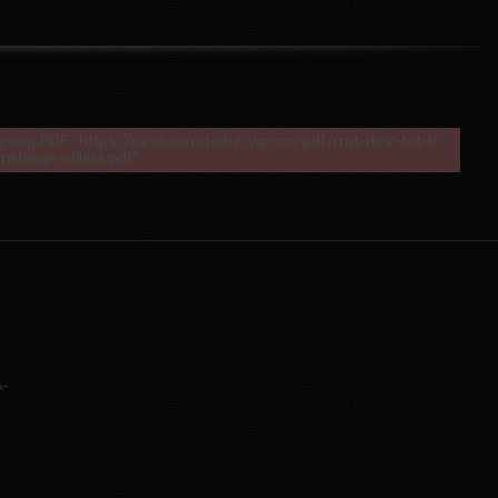
ieving PDF "https://rando-moto.be/wp-rm-pdf/rmt-rbnr-tet-b-
melange-villers.pdf".
…
-