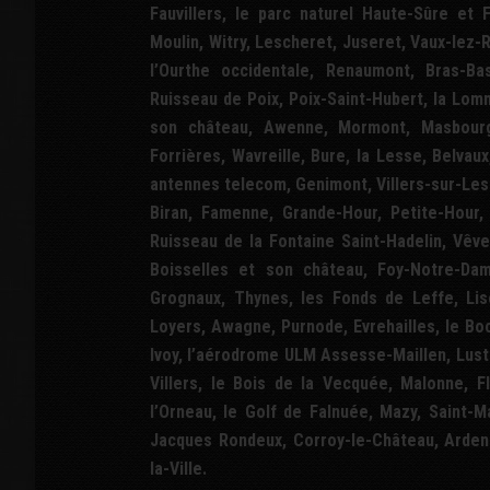
Fauvillers, le parc naturel Haute-Sûre et F
Moulin, Witry, Lescheret, Juseret, Vaux-lez
l’Ourthe occidentale, Renaumont, Bras-Bas
Ruisseau de Poix, Poix-Saint-Hubert, la Lom
son château, Awenne, Mormont, Masbourg,
Forrières, Wavreille, Bure, la Lesse, Belvau
antennes telecom, Genimont, Villers-sur-Les
Biran, Famenne, Grande-Hour, Petite-Hour, 
Ruisseau de la Fontaine Saint-Hadelin, Vêv
Boisselles et son château, Foy-Notre-Dam
Grognaux, Thynes, les Fonds de Leffe, Lis
Loyers, Awagne, Purnode, Evrehailles, le Boc
Ivoy, l’aérodrome ULM Assesse-Maillen, Lustin
Villers, le Bois de la Vecquée, Malonne, F
l’Orneau, le Golf de Falnuée, Mazy, Saint-Mar
Jacques Rondeux, Corroy-le-Château, Ardenell
la-Ville.