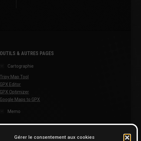
OUTILS & AUTRES PAGES
Cartographie
Tripy Map Tool
GPX Editor
GPX Optimizer
Google Maps to GPX
Memo
Gérer le consentement aux cookies