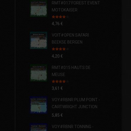
RMT#017 FOREST EVENT
MOTOKAISER
Note
4.00
4,76
€
sur 5
VOIT#OPEN SAFARI
BEEKSE BERGEN
Note
4.00
4,20
€
sur 5
RMT#015 HAUTS DE
MEUSE
Note
4.00
3,61
€
sur 5
VOY#RBNR PLUM POINT -
CARTWRIGHT JUNCTION
5,85
€
VOY#RBNR TONNING -