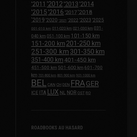
'2012
'2013
'2011
'2014
'2015
'2016
'2018
'2017
'2019
'2020
'2023
'2025
'2022
'2021
031-
011-020 km
021-030 km
001-010 km
101-150 km
040 km
051-100 km
201-250 km
151-200 km
251-300 km
301-350 km
351-400 km
401-450 km
451-500 km
501-600 km
601-700
km
701-800 km
801-900 km
901-1000 km
BEL
FRA
GER
CAN
CH
DEN
LUX
ITA
NOR
ICE
NL
OST
RO
ROADBOOKS AU HASARD