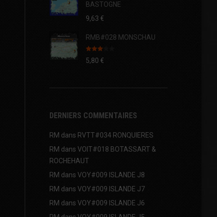
BASTOGNE
9,63
€
RMB#028 MONSCHAU
Note
5,80
€
3.00
sur 5
DERNIERS COMMENTAIRES
RM
dans
RVTT#034 RONQUIERES
RM
dans
VOIT#018 BOTASSART &
ROCHEHAUT
RM
dans
VOY#009 ISLANDE J8
RM
dans
VOY#009 ISLANDE J7
RM
dans
VOY#009 ISLANDE J6
RM
dans
VOY#009 ISLANDE J5