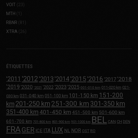
VOIT
(23)
MTH
(1)
RBNR
(81)
XTRA
(26)
ÉTIQUETTES
'2012
'2013
'2015
'2016
'2011
'2014
'2018
'2017
'2019
'2020
'2023
'2025
'2022
011-020 km
021-
001-010 km
'2021
151-200
101-150 km
031-040 km
051-100 km
030 km
251-300 km
201-250 km
301-350 km
km
351-400 km
401-450 km
451-500 km
501-600 km
BEL
601-700 km
CAN
CH
DEN
701-800 km
801-900 km
901-1000 km
FRA
GER
LUX
ITA
NOR
ICE
NL
OST
RO