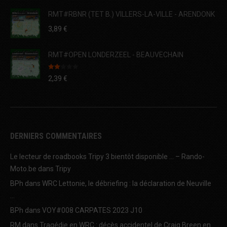
RMT#RBNR (TET B.) VILLERS-LA-VILLE - ARENDONK
3,89
€
RMT#OPEN LONDERZEEL - BEAUVECHAIN
Note
2,39
€
2.00
sur
5
DERNIERS COMMENTAIRES
Le lecteur de roadbooks Tripy 3 bientôt disponible … – Rando-
Moto.be
dans
Tripy
BPh
dans
WRC Lettonie, le débriefing : la déclaration de Neuville
…
BPh
dans
VOY#008 CARPATES 2023 J10
RM
dans
Tragédie en WRC : décès accidentel de Craig Breen en