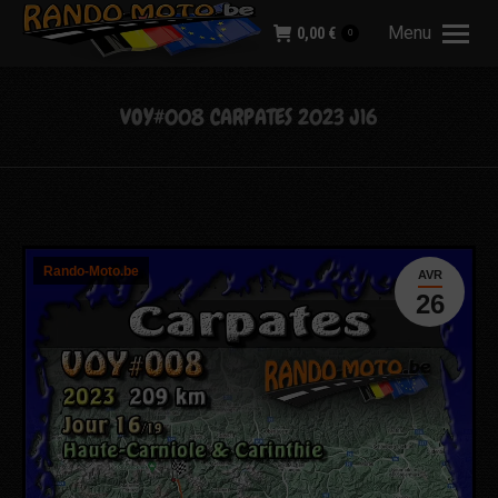
Menu
0,00
€
0
VOY#008 CARPATES 2023 J16
Rando-Moto.be
AVR
26