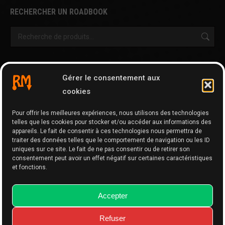
RECHERCHER UN ROADBOOK
OUTILS & AUTRES PAGES
Gérer le consentement aux
Cartographie
cookies
Tripy Map Tool
Pour offrir les meilleures expériences, nous utilisons des technologies
GPX Editor
telles que les cookies pour stocker et/ou accéder aux informations des
GPX Optimizer
appareils. Le fait de consentir à ces technologies nous permettra de
traiter des données telles que le comportement de navigation ou les ID
Google Maps to GPX
uniques sur ce site. Le fait de ne pas consentir ou de retirer son
consentement peut avoir un effet négatif sur certaines caractéristiques
Memo
et fonctions.
Accepter
Refuser