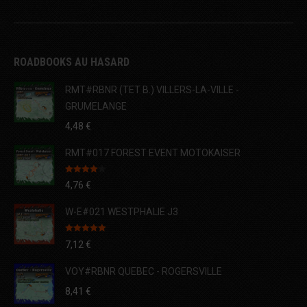
ROADBOOKS AU HASARD
RMT#RBNR (TET B.) VILLERS-LA-VILLE -
GRUMELANGE
4,48
€
RMT#017 FOREST EVENT MOTOKAISER
Note
4.00
4,76
€
sur 5
W-E#021 WESTPHALIE J3
Note
5.00
7,12
€
sur 5
VOY#RBNR QUEBEC - ROGERSVILLE
8,41
€