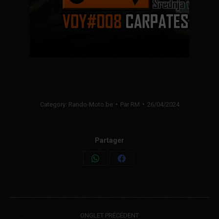
Category:
Rando-Moto.be
Par
RM
26/04/2024
Partager
Share
Share
on
on
WhatsApp
Facebook
Post
ONGLET PRÉCÉDENT