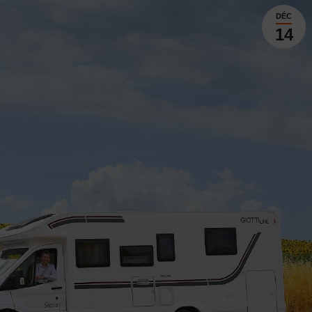
DÉC
14