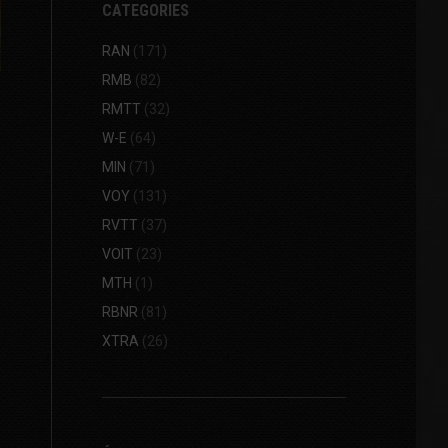
CATEGORIES
RAN
(171)
RMB
(82)
RMTT
(32)
W-E
(64)
MIN
(71)
VOY
(131)
RVTT
(37)
VOIT
(23)
MTH
(1)
RBNR
(81)
XTRA
(26)