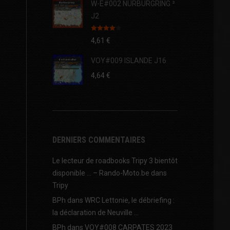
W-E#002 NÜRBURGRING ²
J2
Note
4.00
4,61
€
sur 5
VOY#009 ISLANDE J16
4,64
€
DERNIERS COMMENTAIRES
Le lecteur de roadbooks Tripy 3 bientôt
disponible … – Rando-Moto.be
dans
Tripy
BPh
dans
WRC Lettonie, le débriefing :
la déclaration de Neuville …
BPh
dans
VOY#008 CARPATES 2023