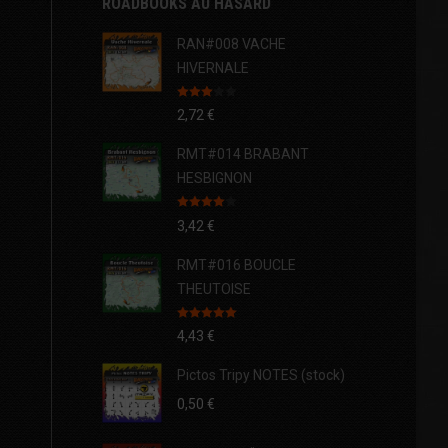
ROADBOOKS AU HASARD
RAN#008 VACHE
HIVERNALE
Note
2,72
€
3.00
sur 5
RMT#014 BRABANT
HESBIGNON
Note
4.00
3,42
€
sur 5
RMT#016 BOUCLE
THEUTOISE
Note
5.00
4,43
€
sur 5
Pictos Tripy NOTES (stock)
0,50
€