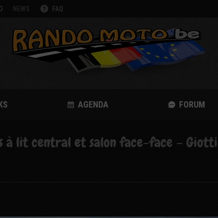
O
NEWS
FAQ
KS
AGENDA
FORUM
 à lit central et salon face-face – Giott