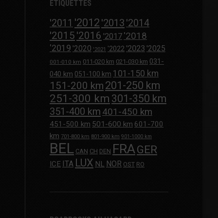
ÉTIQUETTES
'2012
'2013
'2011
'2014
'2015
'2016
'2018
'2017
'2019
'2020
'2023
'2025
'2022
'2021
031-
011-020 km
021-030 km
001-010 km
101-150 km
040 km
051-100 km
201-250 km
151-200 km
251-300 km
301-350 km
351-400 km
401-450 km
451-500 km
501-600 km
601-700
km
701-800 km
801-900 km
901-1000 km
BEL
FRA
GER
CAN
CH
DEN
LUX
ITA
NOR
ICE
NL
OST
RO
e