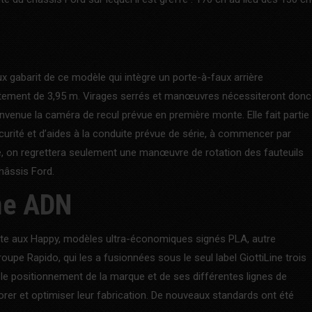
x gabarit de ce modèle qui intègre un porte-à-faux arrière
tement de 3,95 m. Virages serrés et manœuvres nécessiteront donc
envenue la caméra de recul prévue en première monte. Elle fait partie
curité et d’aides à la conduite prévue de série, à commencer par
ne, on regrettera seulement une manœuvre de rotation des fauteuils
hâssis Ford.
me ADN
ite aux Happy, modèles ultra-économiques signés PLA, autre
oupe Rapido, qui les a fusionnées sous le seul label GiottiLine trois
 le positionnement de la marque et de ses différentes lignes de
orer et optimiser leur fabrication. De nouveaux standards ont été