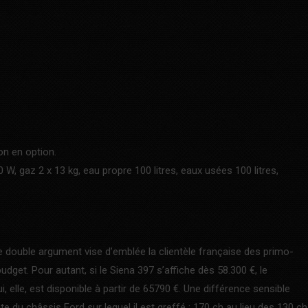
lon en option.
, gaz 2 x 13 kg, eau propre 100 litres, eaux usées 100 litres,
 Ce double argument vise d’emblée la clientèle française des primo-
dget. Pour autant, si le Siena 397 s’affiche dès 58.300 €, le
 elle, est disponible à partir de 65790 €. Une différence sensible
 du châssis Ford sur lequel il est greffé : 170 ch au lieu des 130 ch