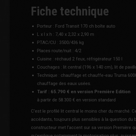
Fiche technique
Porteur : Ford Transit 170 ch boîte auto
L x l x h : 7,40 x 2,32 x 2,90 m
PTAC/CU : 3500/436 kg
Places route/nuit : 4/2
Cuisine : réchaud 2 feux, réfrigérateur 150 l
Couchages : lit central (196 x 140 cm), lit de pavil
Technique : chauffage et chauffe-eau Truma 6000 W
chauffage des eaux usées.
Tarif : 65.790 € en version Première Edition
à partir de 58.300 € en version standard
C’est le profilé lit central le moins cher du marché.
accédants, toujours plus sensibles à la question du bu
constructeur met l’accent sur sa version Première qui,
qu’explique notamment la motorisation plus puissante