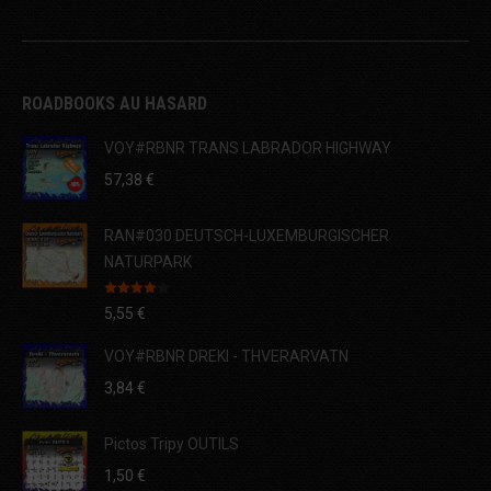
ROADBOOKS AU HASARD
VOY#RBNR TRANS LABRADOR HIGHWAY
57,38
€
RAN#030 DEUTSCH-LUXEMBURGISCHER
NATURPARK
Note
4.00
5,55
€
sur 5
VOY#RBNR DREKI - THVERARVATN
3,84
€
Pictos Tripy OUTILS
1,50
€