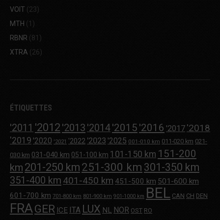
VOIT
(23)
MTH
(1)
RBNR
(81)
XTRA
(26)
ÉTIQUETTES
'2012
'2013
'2015
'2016
'2011
'2014
'2018
'2017
'2019
'2020
'2023
'2025
'2022
011-020 km
021-
001-010 km
'2021
151-200
101-150 km
031-040 km
051-100 km
030 km
251-300 km
201-250 km
301-350 km
km
351-400 km
401-450 km
451-500 km
501-600 km
BEL
601-700 km
CAN
CH
DEN
701-800 km
801-900 km
901-1000 km
FRA
GER
LUX
ITA
NOR
ICE
NL
OST
RO