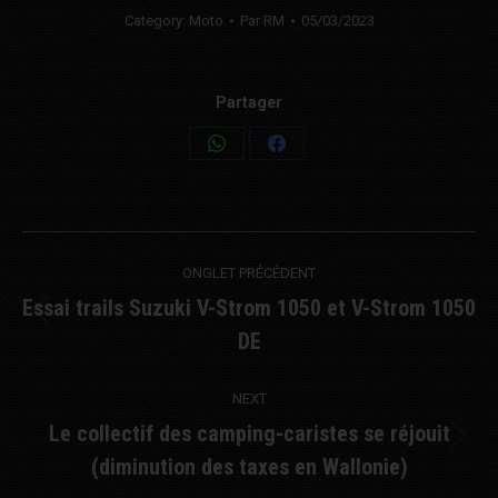
Category:
Moto
Par
RM
05/03/2023
Partager
Share
Share
on
on
WhatsApp
Facebook
Post
ONGLET PRÉCÉDENT
navigation
Essai trails Suzuki V-Strom 1050 et V-Strom 1050
Previous
DE
post:
NEXT
Le collectif des camping-caristes se réjouit
Next
(diminution des taxes en Wallonie)
post: