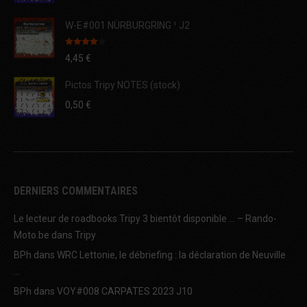
W-E#001 NÜRBURGRING ¹ J2
Note
4.00
4,45
€
sur 5
Pictos Tripy NOTES (stock)
0,50
€
DERNIERS COMMENTAIRES
Le lecteur de roadbooks Tripy 3 bientôt disponible … – Rando-
Moto.be
dans
Tripy
BPh
dans
WRC Lettonie, le débriefing : la déclaration de Neuville
…
BPh
dans
VOY#008 CARPATES 2023 J10