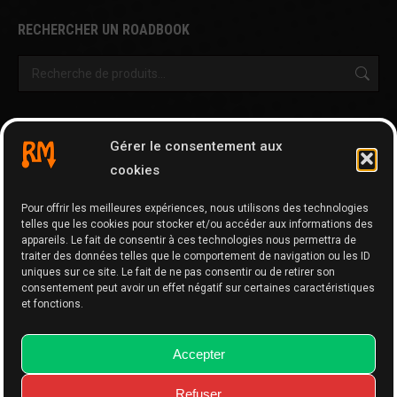
RECHERCHER UN ROADBOOK
OUTILS & AUTRES PAGES
Gérer le consentement aux
Cartographie
cookies
Tripy Map Tool
Pour offrir les meilleures expériences, nous utilisons des technologies
GPX Editor
telles que les cookies pour stocker et/ou accéder aux informations des
GPX Optimizer
appareils. Le fait de consentir à ces technologies nous permettra de
traiter des données telles que le comportement de navigation ou les ID
Google Maps to GPX
uniques sur ce site. Le fait de ne pas consentir ou de retirer son
consentement peut avoir un effet négatif sur certaines caractéristiques
Memo
et fonctions.
Accepter
Refuser