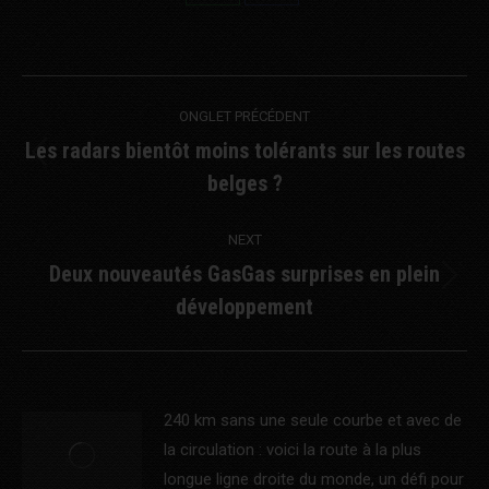
Share
Share
on
on
WhatsApp
Facebook
Post
ONGLET PRÉCÉDENT
navigation
Les radars bientôt moins tolérants sur les routes
Previous
belges ?
post:
NEXT
Deux nouveautés GasGas surprises en plein
Next
développement
post:
240 km sans une seule courbe et avec de
la circulation : voici la route à la plus
longue ligne droite du monde, un défi pour