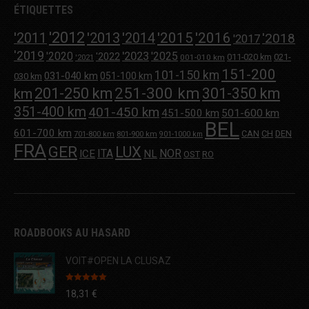
ÉTIQUETTES
'2012
'2013
'2015
'2016
'2011
'2014
'2018
'2017
'2019
'2020
'2023
'2025
'2022
011-020 km
021-
001-010 km
'2021
151-200
101-150 km
031-040 km
051-100 km
030 km
251-300 km
201-250 km
301-350 km
km
351-400 km
401-450 km
451-500 km
501-600 km
BEL
601-700 km
CAN
CH
DEN
701-800 km
801-900 km
901-1000 km
FRA
GER
LUX
ITA
NOR
ICE
NL
OST
RO
ROADBOOKS AU HASARD
VOIT#OPEN LA CLUSAZ
Note
5.00
18,31
€
sur 5