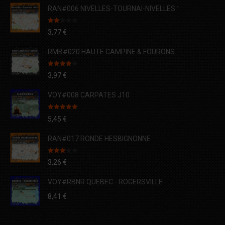
RAN#006 NIVELLES-TOURNAI-NIVELLES ¹
Note
3,77
€
2.00
sur
5
RMB#020 HAUTE CAMPINE & FOURONS
Note
4.00
3,97
€
sur 5
VOY#008 CARPATES J10
Note
5.00
5,45
€
sur 5
RAN#017 RONDE HESBIGNONNE
Note
3,26
€
3.00
sur 5
VOY#RBNR QUEBEC - ROGERSVILLE
8,41
€