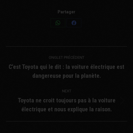
Partager
Share
Share
on
on
WhatsApp
Facebook
Post
ONGLET PRÉCÉDENT
navigation
C’est Toyota qui le dit : la voiture électrique est
Previous
dangereuse pour la planète.
post:
NEXT
Toyota ne croit toujours pas à la voiture
Next
électrique et nous explique la raison.
post: