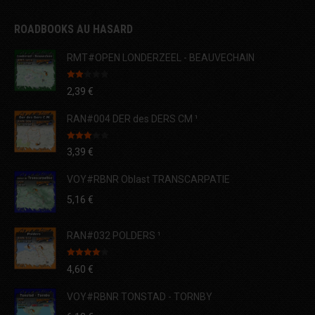
ROADBOOKS AU HASARD
RMT#OPEN LONDERZEEL - BEAUVECHAIN
Note
2,39
€
2.00
sur
5
RAN#004 DER des DERS CM ¹
Note
3,39
€
3.00
sur 5
VOY#RBNR Oblast TRANSCARPATIE
5,16
€
RAN#032 POLDERS ¹
Note
4.00
4,60
€
sur 5
VOY#RBNR TONSTAD - TORNBY