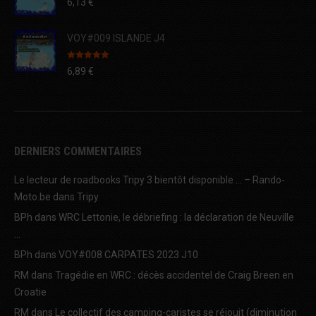
6,13
€
VOY#009 ISLANDE J4
Note
5.00
6,89
€
sur 5
DERNIERS COMMENTAIRES
Le lecteur de roadbooks Tripy 3 bientôt disponible … – Rando-
Moto.be
dans
Tripy
BPh
dans
WRC Lettonie, le débriefing : la déclaration de Neuville
…
BPh
dans
VOY#008 CARPATES 2023 J10
RM
dans
Tragédie en WRC : décès accidentel de Craig Breen en
Croatie
RM
dans
Le collectif des camping-caristes se réjouit (diminution