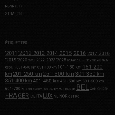
RBNR
(81)
XTRA
(26)
ÉTIQUETTES
'2012
'2013
'2015
'2016
'2011
'2014
'2018
'2017
'2019
'2020
'2023
'2025
'2022
011-020 km
021-
001-010 km
'2021
151-200
101-150 km
031-040 km
051-100 km
030 km
251-300 km
201-250 km
301-350 km
km
351-400 km
401-450 km
451-500 km
501-600 km
BEL
601-700 km
CAN
CH
DEN
701-800 km
801-900 km
901-1000 km
FRA
GER
LUX
ITA
NOR
ICE
NL
OST
RO