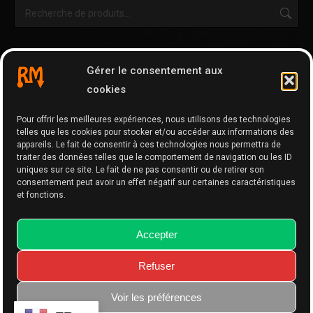
OUTILS & AUTRES PAGES
Gérer le consentement aux
Cartographie
cookies
Tripy Map Tool
Pour offrir les meilleures expériences, nous utilisons des technologies
GPX Editor
telles que les cookies pour stocker et/ou accéder aux informations des
GPX Optimizer
appareils. Le fait de consentir à ces technologies nous permettra de
traiter des données telles que le comportement de navigation ou les ID
Google Maps to GPX
uniques sur ce site. Le fait de ne pas consentir ou de retirer son
consentement peut avoir un effet négatif sur certaines caractéristiques
Memo
et fonctions.
Accepter
Refuser
Website made with
by BPhDesigns.
Voir les préférences
BlueSky
WhatsApp
Facebook
Instagram
YouTube