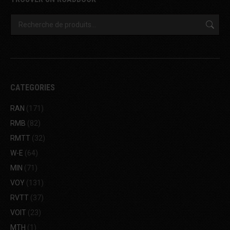
CATEGORIES
RAN
(171)
RMB
(82)
RMTT
(32)
W-E
(64)
MIN
(71)
VOY
(131)
RVTT
(37)
VOIT
(23)
MTH
(1)