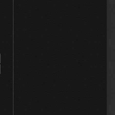
s
iques