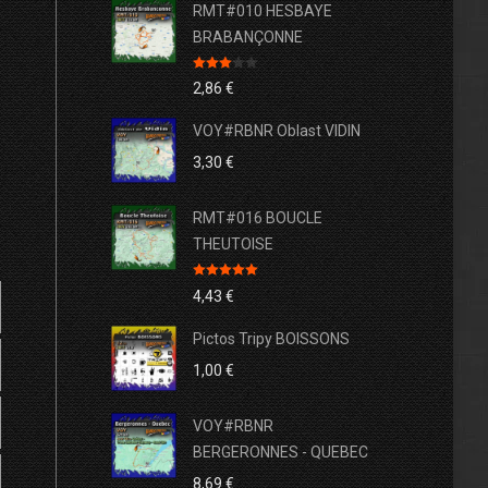
RMT#010 HESBAYE
BRABANÇONNE
Note
2,86
€
3.00
sur 5
VOY#RBNR Oblast VIDIN
3,30
€
RMT#016 BOUCLE
THEUTOISE
Note
5.00
4,43
€
sur 5
Pictos Tripy BOISSONS
1,00
€
e
VOY#RBNR
BERGERONNES - QUEBEC
erce
8,69
€