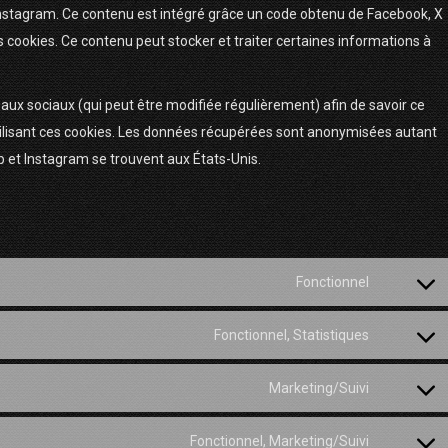
stagram. Ce contenu est intégré grâce un code obtenu de Facebook, X
 cookies. Ce contenu peut stocker et traiter certaines informations à
éseaux sociaux (qui peut être modifiée régulièrement) afin de savoir ce
utilisant ces cookies. Les données récupérées sont anonymisées autant
 et Instagram se trouvent aux États-Unis.
Fonctionnel
Consent
to
Fonctionnel, Statistiques
Consent
service
to
wordfenc
Marketing/Suivi
Consent
service
to
woocomm
Fonctionnel, Marketing/Suivi