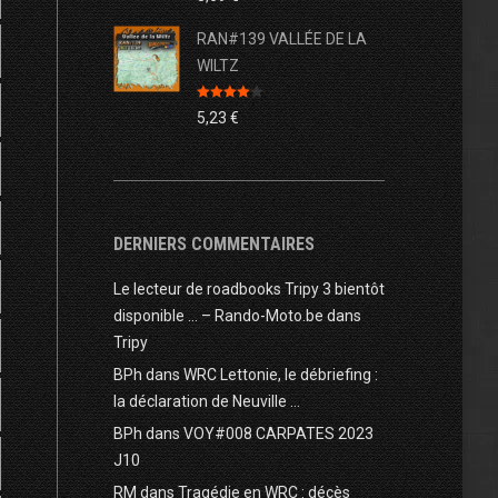
ter
RAN#139 VALLÉE DE LA
WILTZ
Note
4.00
5,23
€
sur 5
s
DERNIERS COMMENTAIRES
Le lecteur de roadbooks Tripy 3 bientôt
disponible … – Rando-Moto.be
dans
Tripy
BPh
dans
WRC Lettonie, le débriefing :
la déclaration de Neuville …
BPh
dans
VOY#008 CARPATES 2023
on
J10
RM
dans
Tragédie en WRC : décès