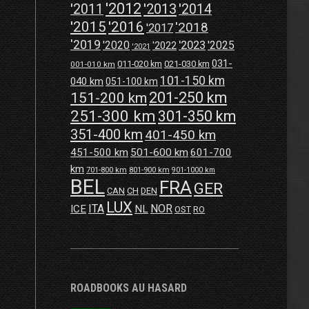
'2012
'2013
'2011
'2014
'2015
'2016
'2018
'2017
'2019
'2020
'2023
'2025
'2022
'2021
031-
011-020 km
021-030 km
001-010 km
101-150 km
040 km
051-100 km
201-250 km
151-200 km
251-300 km
301-350 km
351-400 km
401-450 km
451-500 km
501-600 km
601-700
km
701-800 km
801-900 km
901-1000 km
BEL
FRA
GER
CAN
CH
DEN
LUX
ITA
NOR
ICE
NL
OST
RO
ROADBOOKS AU HASARD