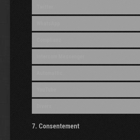
Twitter
WhatsApp
Complianz
Intercom Messenger
Automattic
YouTube
Divers
7. Consentement