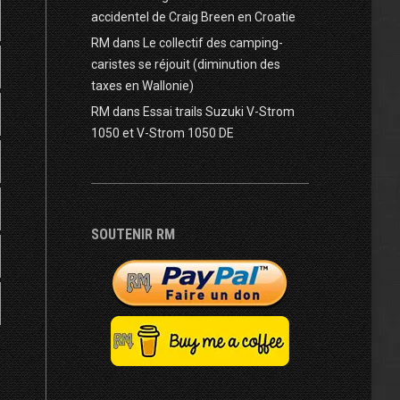
accidentel de Craig Breen en Croatie
RM
dans
Le collectif des camping-
caristes se réjouit (diminution des
taxes en Wallonie)
RM
dans
Essai trails Suzuki V-Strom
1050 et V-Strom 1050 DE
z
SOUTENIR RM
r
c