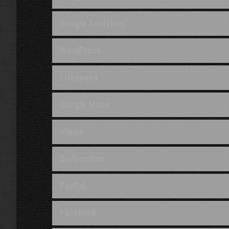
Google Analytics
WordPress
Litespeed
Google Maps
Vimeo
Dailymotion
PayPal
Facebook