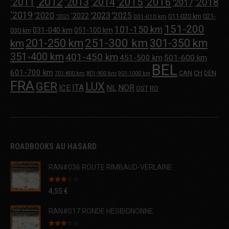
'2012
'2013
'2015
'2016
'2011
'2014
'2018
'2017
'2019
'2020
'2023
'2025
'2022
011-020 km
021-
001-010 km
'2021
151-200
101-150 km
031-040 km
051-100 km
030 km
251-300 km
201-250 km
301-350 km
km
351-400 km
401-450 km
451-500 km
501-600 km
BEL
601-700 km
CAN
CH
DEN
701-800 km
801-900 km
901-1000 km
FRA
GER
LUX
ITA
NOR
ICE
NL
OST
RO
ROADBOOKS AU HASARD
RAN#036 ROUTE RIMBAUD-VERLAINE
Note
4,55
€
3.00
sur 5
RAN#017 RONDE HESBIGNONNE