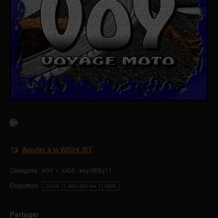
Ajouter à la WISHLIST
Catégorie :
VOY
UGS :
voy-005-j11
Étiquettes :
'2016
401-450 km
NOR
Partager