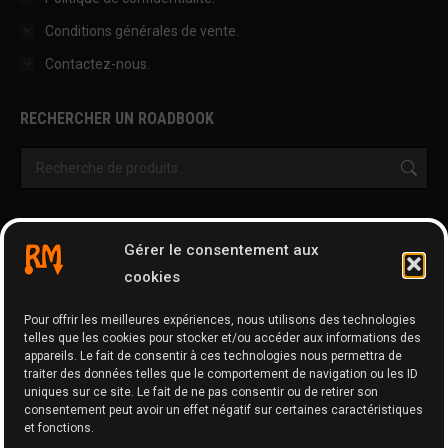
Conditions générales de vente.
Contactez-nous.
RECHERCHER UN ROADBOOK
OUTILS & AUTRES PAGES
Gérer le consentement aux
Cartographie
cookies
Tripy Map Tool
Pour offrir les meilleures expériences, nous utilisons des technologies
GPX Editor
telles que les cookies pour stocker et/ou accéder aux informations des
GPX Optimizer
appareils. Le fait de consentir à ces technologies nous permettra de
traiter des données telles que le comportement de navigation ou les ID
Google Maps to GPX
uniques sur ce site. Le fait de ne pas consentir ou de retirer son
consentement peut avoir un effet négatif sur certaines caractéristiques
Memo
et fonctions.