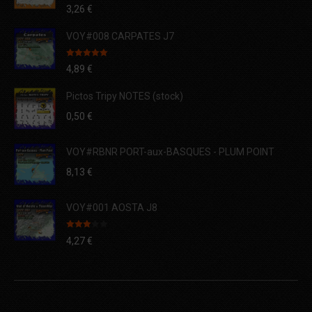
Note
3,26
€
3.00
sur 5
VOY#008 CARPATES J7
Note
5.00
4,89
€
sur 5
Pictos Tripy NOTES (stock)
0,50
€
VOY#RBNR PORT-aux-BASQUES - PLUM POINT
8,13
€
VOY#001 AOSTA J8
Note
4,27
€
3.00
sur 5