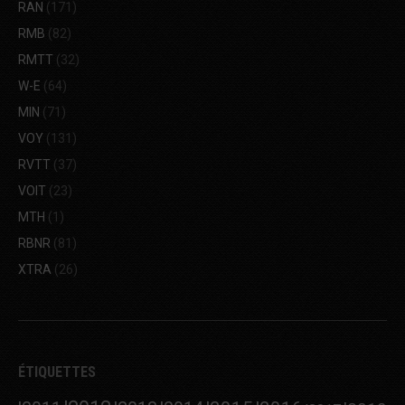
RAN
(171)
RMB
(82)
RMTT
(32)
W-E
(64)
MIN
(71)
VOY
(131)
RVTT
(37)
VOIT
(23)
MTH
(1)
RBNR
(81)
XTRA
(26)
ÉTIQUETTES