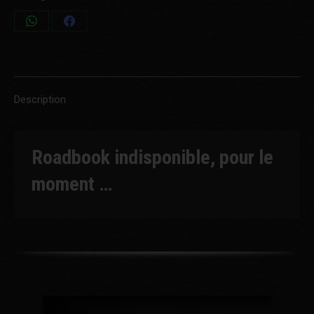
Share
Share
on
on
WhatsApp
Facebook
Description
Roadbook indisponible, pour le
moment …