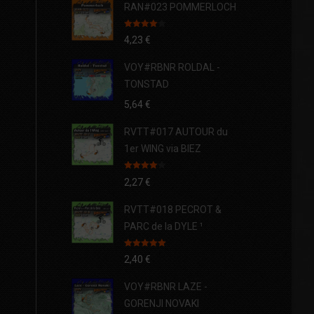
RAN#023 POMMERLOCH
Note
4.00
4,23
€
sur 5
VOY#RBNR ROLDAL -
TONSTAD
5,64
€
RVTT#017 AUTOUR du
1er WING via BIEZ
Note
4.00
2,27
€
sur 5
RVTT#018 PECROT &
PARC de la DYLE ¹
Note
5.00
2,40
€
sur 5
VOY#RBNR LAZE -
GORENJI NOVAKI