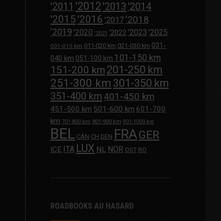
'2012
'2013
'2011
'2014
'2015
'2016
'2018
'2017
'2019
'2020
'2023
'2025
'2022
'2021
031-
011-020 km
021-030 km
001-010 km
101-150 km
040 km
051-100 km
201-250 km
151-200 km
251-300 km
301-350 km
351-400 km
401-450 km
451-500 km
501-600 km
601-700
km
701-800 km
801-900 km
901-1000 km
BEL
FRA
GER
CAN
CH
DEN
LUX
ITA
NOR
ICE
NL
OST
RO
ROADBOOKS AU HASARD