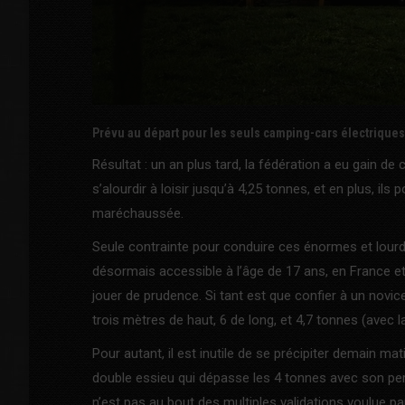
Prévu au départ pour les seuls camping-cars électriques, 
Résultat : un an plus tard, la fédération a eu gain d
s’alourdir à loisir jusqu’à 4,25 tonnes, et en plus, il
maréchaussée.
Seule contrainte pour conduire ces énormes et lourds
désormais accessible à l’âge de 17 ans, en France et
jouer de prudence. Si tant est que confier à un novi
trois mètres de haut, 6 de long, et 4,7 tonnes (avec 
Pour autant, il est inutile de se précipiter demain m
double essieu qui dépasse les 4 tonnes avec son perm
n’est pas au bout des multiples validations voulue pa