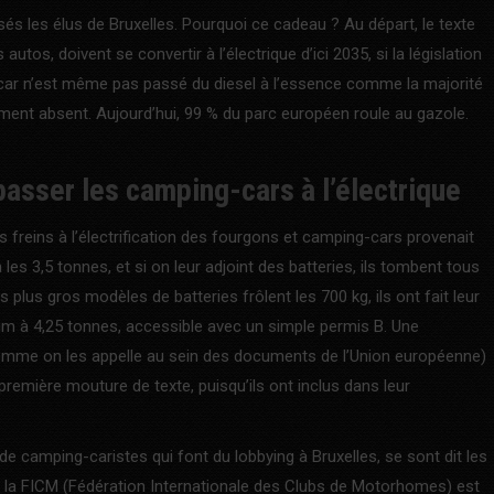
s les élus de Bruxelles. Pourquoi ce cadeau ? Au départ, le texte
utos, doivent se convertir à l’électrique d’ici 2035, si la législation
-car n’est même pas passé du diesel à l’essence comme la majorité
lement absent. Aujourd’hui, 99 % du parc européen roule au gazole.
passer les camping-cars à l’électrique
s freins à l’électrification des fourgons et camping-cars provenait
les 3,5 tonnes, et si on leur adjoint des batteries, ils tombent tous
plus gros modèles de batteries frôlent les 700 kg, ils ont fait leur
um à 4,25 tonnes, accessible avec un simple permis B. Une
comme on les appelle au sein des documents de l’Union européenne)
 première mouture de texte, puisqu’ils ont inclus dans leur
e camping-caristes qui font du lobbying à Bruxelles, se sont dit les
s, la FICM (Fédération Internationale des Clubs de Motorhomes) est