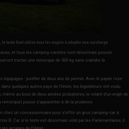
le texte final utilise tous les engins à adopter une surcharge.
e cause, et tous les camping-caristes vont désormais pouvoir
s pourront tracter une remorque de 500 kg sans craindre la
 équipages : justifier de deux ans de permis. Avec le papier rose
 dans quelques autres pays de l’Union, les législateurs ont voulu
ce, même au bout de deux années probatoires, le volant d’un engin de
la remorque) puisse s’apparenter à de la prudence.
atin chez un concessionnaire pour s’offrir un gros camping-car à
is B. Car si le texte est désormais voté par les Parlementaires, il
r les arcanes de l’Union.