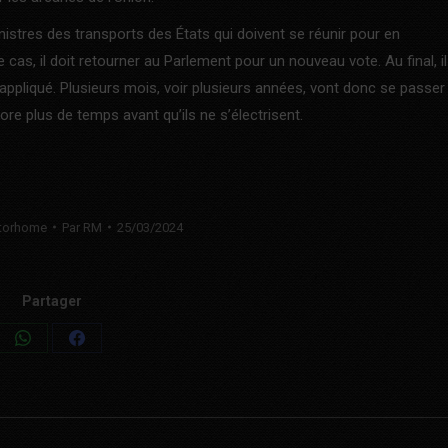
nistres des transports des États qui doivent se réunir pour en
cas, il doit retourner au Parlement pour un nouveau vote. Au final, il
e appliqué. Plusieurs mois, voir plusieurs années, vont donc se passer
re plus de temps avant qu’ils ne s’électrisent.
torhome
Par
RM
25/03/2024
Partager
Share
Share
on
on
WhatsApp
Facebook