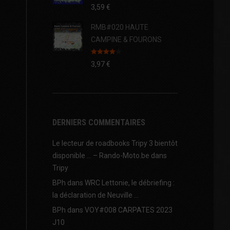
3,59
€
RMB#020 HAUTE
CAMPINE & FOURONS
Note
4.00
3,97
€
sur 5
DERNIERS COMMENTAIRES
Le lecteur de roadbooks Tripy 3 bientôt
disponible … – Rando-Moto.be
dans
Tripy
BPh
dans
WRC Lettonie, le débriefing :
la déclaration de Neuville …
BPh
dans
VOY#008 CARPATES 2023
J10