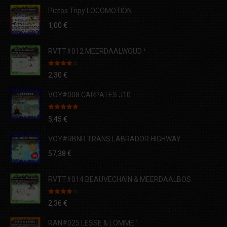
Pictos Tripy LOCOMOTION
1,00
€
RVTT#012 MEERDAALWOUD ¹
Note
4.00
2,30
€
sur 5
VOY#008 CARPATES J10
Note
5.00
5,45
€
sur 5
VOY#RBNR TRANS LABRADOR HIGHWAY
57,38
€
RVTT#014 BEAUVECHAIN & MEERDAALBOS
Note
4.00
2,36
€
sur 5
RAN#025 LESSE & LOMME ¹