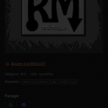
Ajouter à la WISHLIST
Catégorie :
W-E
UGS :
w-e-019-j1
Étiquettes :
'2019
151-200 km
BEL
GER
LUX
Partager