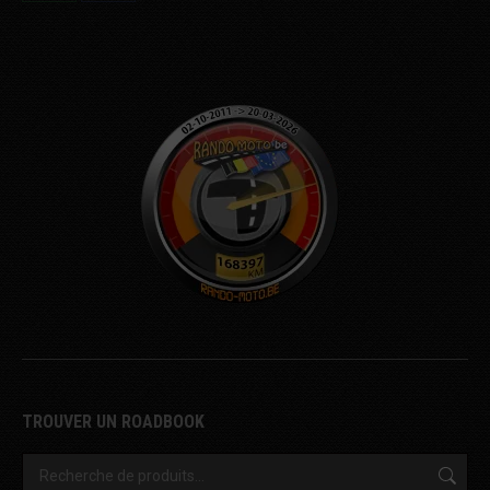
Share
Share
on
on
WhatsApp
Facebook
TROUVER UN ROADBOOK