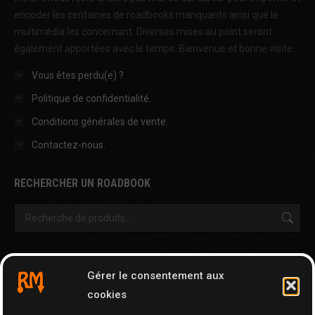
encoder les centaines de roadbooks manquants ainsi que le
multimédia les concernant. Diverses mises au point seront
également apportées avec le temps. Bienvenue et bonne visite.
Vous êtes perdu(e) ?
Politique de confidentialité.
Conditions générales de vente.
Contactez-nous.
RECHERCHER UN ROADBOOK
OUTILS & AUTRES PAGES
Gérer le consentement aux
Cartographie
cookies
Tripy Map Tool