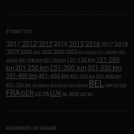
ÉTIQUETTES
'2012
'2013
'2015
'2016
'2011
'2014
'2018
'2017
'2019
'2020
'2023
'2025
'2022
011-020 km
021-
001-010 km
'2021
151-200
101-150 km
031-040 km
051-100 km
030 km
251-300 km
201-250 km
301-350 km
km
351-400 km
401-450 km
451-500 km
501-600 km
BEL
601-700 km
CAN
CH
DEN
701-800 km
801-900 km
901-1000 km
FRA
GER
LUX
ITA
NOR
ICE
NL
OST
RO
ROADBOOKS AU HASARD