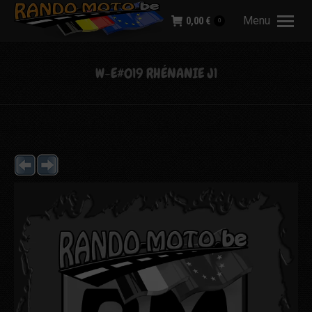
Menu
0,00
€
0
W-E#019 RHÉNANIE J1