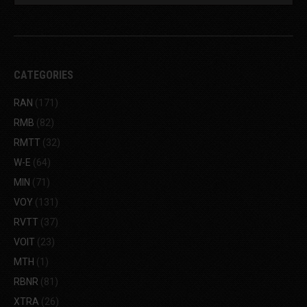
CATEGORIES
RAN
(171)
RMB
(82)
RMTT
(32)
W-E
(64)
MIN
(71)
VOY
(131)
RVTT
(37)
VOIT
(23)
MTH
(1)
RBNR
(81)
XTRA
(26)