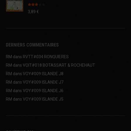
Note
3,89
€
3.00
sur 5
DERNIERS COMMENTAIRES
RM
dans
RVTT#034 RONQUIERES
RM
dans
VOIT#018 BOTASSART & ROCHEHAUT
RM
dans
VOY#009 ISLANDE J8
RM
dans
VOY#009 ISLANDE J7
RM
dans
VOY#009 ISLANDE J6
RM
dans
VOY#009 ISLANDE J5