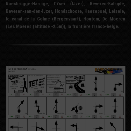
Roesbrugge-Haringe, l’Yser (IJzer), Beveren-Kalsijde,
Beveren-aan-den-IJzer, Hondschoote, Haezepoel, Leisele,
le canal de la Colme (Bergenvaart), Houtem, De Moeren
(Les Moëres (altitude -2.5m)), la frontière franco-belge.