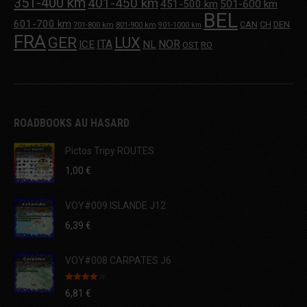
351-400 km
401-450 km
451-500 km
501-600 km
BEL
601-700 km
CAN
CH
DEN
701-800 km
801-900 km
901-1000 km
FRA
GER
LUX
ITA
NOR
ICE
NL
OST
RO
ROADBOOKS AU HASARD
Pictos Tripy ROUTES
1,00
€
VOY#009 ISLANDE J12
6,39
€
VOY#008 CARPATES J6
Note
4.00
6,81
€
sur 5