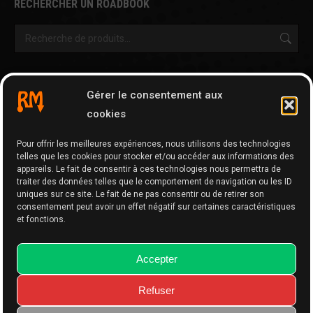
RECHERCHER UN ROADBOOK
OUTILS & AUTRES PAGES
Gérer le consentement aux
Cartographie
cookies
Tripy Map Tool
Pour offrir les meilleures expériences, nous utilisons des technologies
GPX Editor
telles que les cookies pour stocker et/ou accéder aux informations des
GPX Optimizer
appareils. Le fait de consentir à ces technologies nous permettra de
traiter des données telles que le comportement de navigation ou les ID
Google Maps to GPX
uniques sur ce site. Le fait de ne pas consentir ou de retirer son
consentement peut avoir un effet négatif sur certaines caractéristiques
Memo
et fonctions.
Accepter
Refuser
Website made with
by BPhDesigns.