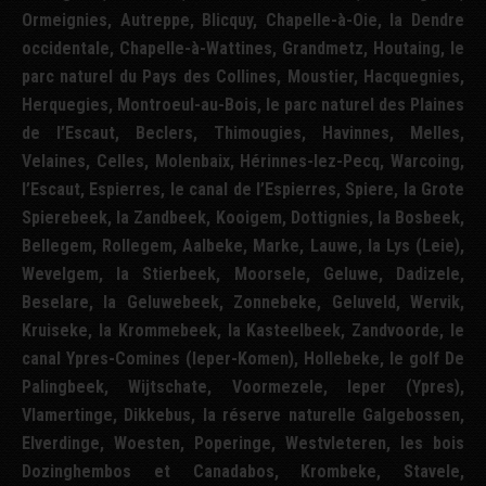
Ormeignies, Autreppe, Blicquy, Chapelle-à-Oie, la Dendre
occidentale, Chapelle-à-Wattines, Grandmetz, Houtaing, le
parc naturel du Pays des Collines, Moustier, Hacquegnies,
Herquegies, Montroeul-au-Bois, le parc naturel des Plaines
de l’Escaut, Beclers, Thimougies, Havinnes, Melles,
Velaines, Celles, Molenbaix, Hérinnes-lez-Pecq, Warcoing,
l’Escaut, Espierres, le canal de l’Espierres, Spiere, la Grote
Spierebeek, la Zandbeek, Kooigem, Dottignies, la Bosbeek,
Bellegem, Rollegem, Aalbeke, Marke, Lauwe, la Lys (Leie),
Wevelgem, la Stierbeek, Moorsele, Geluwe, Dadizele,
Beselare, la Geluwebeek, Zonnebeke, Geluveld, Wervik,
Kruiseke, la Krommebeek, la Kasteelbeek, Zandvoorde, le
canal Ypres-Comines (Ieper-Komen), Hollebeke, le golf De
Palingbeek, Wijtschate, Voormezele, Ieper (Ypres),
Vlamertinge, Dikkebus, la réserve naturelle Galgebossen,
Elverdinge, Woesten, Poperinge, Westvleteren, les bois
Dozinghembos et Canadabos, Krombeke, Stavele,