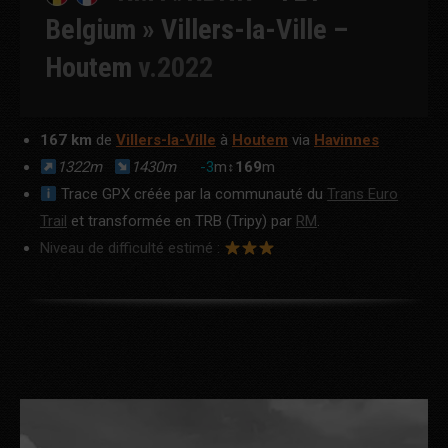
Belgium »
Villers-la-Ville –
Houtem
v.2022
167 km
de
Villers-la-Ville
à
Houtem
via
Havinnes
1322m
1430m
-3
m↕
169
m
Trace GPX créée par la communauté du
Trans Euro
Trail
et transformée en TRB (Tripy) par
RM
.
Niveau de difficulté estimé :