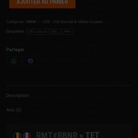
AJOUTER AU PANIER
Catégorie :
RBNR
UGS :
rmt-rbnr-tet-b-villers-houtem
Étiquettes :
251-300 km
BEL
FRA
Partager
Share
Share
on
on
WhatsApp
Facebook
Description
Avis (0)
RMT#RBNR
« TET