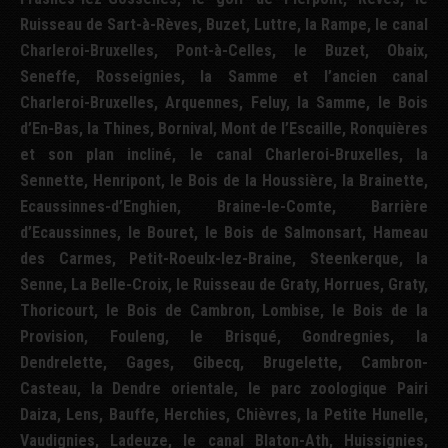
Ruisseau de Sart-à-Rèves, Buzet, Luttre, la Rampe, le canal
Charleroi-Bruxelles, Pont-à-Celles, le Buzet, Obaix,
Seneffe, Rosseignies, la Samme et l’ancien canal
Charleroi-Bruxelles, Arquennes, Feluy, la Samme, le Bois
d’En-Bas, la Thines, Bornival, Mont de l’Escaille, Ronquières
et son plan incliné, le canal Charleroi-Bruxelles, la
Sennette, Henripont, le Bois de la Houssière, la Brainette,
Ecaussinnes-d’Enghien, Braine-le-Comte, Barrière
d’Ecaussinnes, le Bouret, le Bois de Salmonsart, Hameau
des Carmes, Petit-Roeulx-lez-Braine, Steenkerque, la
Senne, La Belle-Croix, le Ruisseau de Graty, Horrues, Graty,
Thoricourt, le Bois de Cambron, Lombise, le Bois de la
Provision, Fouleng, le Brisqué, Gondregnies, la
Dendrelette, Gages, Gibecq, Brugelette, Cambron-
Casteau, la Dendre orientale, le parc zoologique Pairi
Daiza, Lens, Bauffe, Herchies, Chièvres, la Petite Hunelle,
Vaudignies, Ladeuze, le canal Blaton-Ath, Huissignies,