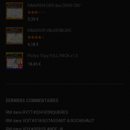
RAN#004 DER des DERS CM ¹
Note
3,39
€
3.00
sur 5
RAN#039 VALKENBURG
Note
4.00
4,18
€
sur 5
Pictos Tripy FULL PACK v1.0
18,45
€
DERNIERS COMMENTAIRES
RM
dans
RVTT#034 RONQUIERES
RM
dans
VOIT#018 BOTASSART & ROCHEHAUT
RM
dans
VOY#009 ISLANDE J8