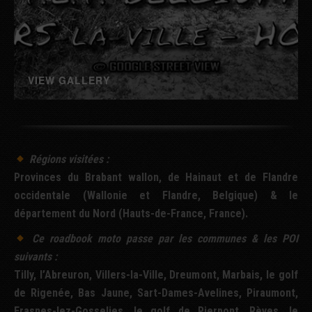
VIEW GALLERY
Régions visitées :
Provinces du Brabant wallon, de Hainaut et de Flandre
occidentale (Wallonie et Flandre, Belgique) & le
département du Nord (Hauts-de-France, France).
Ce
roadbook
moto passe par les communes & les
POI
suivants :
Tilly, l’Abreuron, Villers-la-Ville, Dreumont, Marbais, le golf
de Rigenée, Bas Jaune, Sart-Dames-Avelines, Piraumont,
Frasnes-lez-Gosselies, le golf de Pierpont, Rèves, le