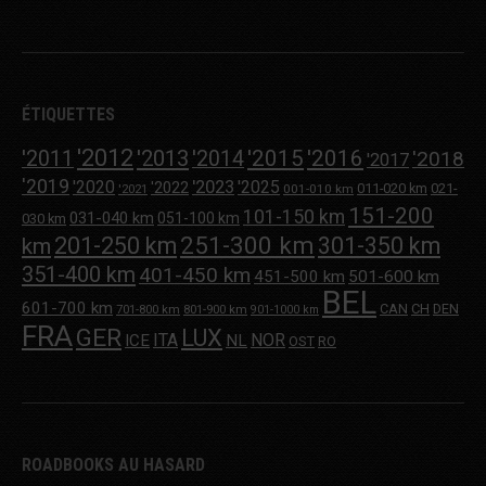
ÉTIQUETTES
'2012
'2013
'2015
'2016
'2011
'2014
'2018
'2017
'2019
'2020
'2023
'2025
'2022
011-020 km
021-
001-010 km
'2021
151-200
101-150 km
031-040 km
051-100 km
030 km
251-300 km
201-250 km
301-350 km
km
351-400 km
401-450 km
451-500 km
501-600 km
BEL
601-700 km
CAN
CH
DEN
701-800 km
801-900 km
901-1000 km
FRA
GER
LUX
ITA
NOR
ICE
NL
OST
RO
ROADBOOKS AU HASARD