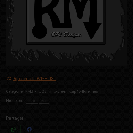
Ajouter à la WISHLIST
Catégorie :
RMB
UGS :
rmb-pre-rm-cap48-florennes
Étiquettes :
'2011
BEL
Partager