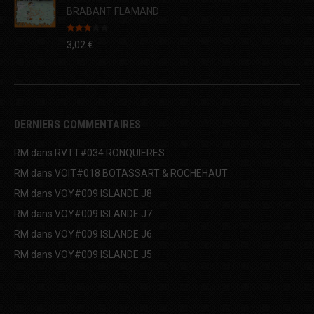
BRABANT FLAMAND
Note
3,02
€
3.00
sur 5
DERNIERS COMMENTAIRES
RM
dans
RVTT#034 RONQUIERES
RM
dans
VOIT#018 BOTASSART & ROCHEHAUT
RM
dans
VOY#009 ISLANDE J8
RM
dans
VOY#009 ISLANDE J7
RM
dans
VOY#009 ISLANDE J6
RM
dans
VOY#009 ISLANDE J5