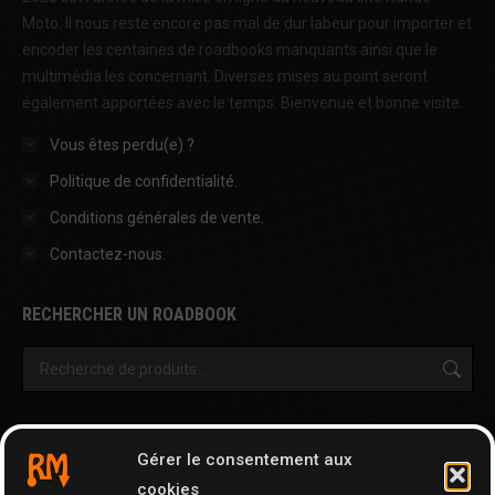
Moto. Il nous reste encore pas mal de dur labeur pour importer et
encoder les centaines de roadbooks manquants ainsi que le
multimédia les concernant. Diverses mises au point seront
également apportées avec le temps. Bienvenue et bonne visite.
Vous êtes perdu(e) ?
Politique de confidentialité.
Conditions générales de vente.
Contactez-nous.
RECHERCHER UN ROADBOOK
OUTILS & AUTRES PAGES
Gérer le consentement aux
Cartographie
cookies