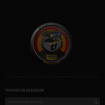
Share
Share
on
on
WhatsApp
Facebook
TROUVER UN ROADBOOK