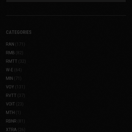
CATEGORIES
RAN
(171)
RMB
(82)
RMTT
(32)
W-E
(64)
MIN
(71)
VOY
(131)
RVTT
(37)
VOIT
(23)
MTH
(1)
RBNR
(81)
XTRA
(26)