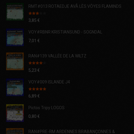
RMT#013 ROTAEDJE AVÅ LÈS VÔYES FLAMINDS
Note
3,85
€
3.00
sur 5
VOY#RBNR KRISTIANSUND - SOGNDAL
7,01
€
RAN#139 VALLÉE DE LA WILTZ
Note
4.00
5,23
€
sur 5
VOY#009 ISLANDE J4
Note
5.00
6,89
€
sur 5
Pictos Tripy LOGOS
0,80
€
RAN#PRE-RM ARDENNES BRABANÇONNES &