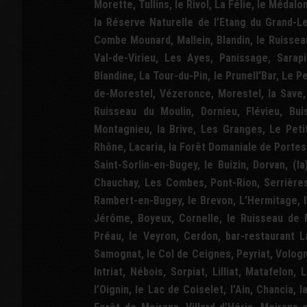
Morette, Tullins, le Rivol, La Félie, le Méda
la Réserve Naturelle de l’Etang du Grand-L
Combe Mounard, Mallein, Blandin, le Ruisseau
Val-de-Virieu, Les Ayes, Panissage, Sarap
Blandine, La Tour-du-Pin, le Prunell’Bar, Le P
de-Morestel, Vézeronce, Morestel, la Save,
Ruisseau du Moulin, Dornieu, Flévieu, Bui
Montagnieu, la Brive, Les Granges, Le Peti
Rhône, Lacaria, la Forêt Domaniale de Portes,
Saint-Sorlin-en-Bugey, le Buizin, Dorvan, (la
Chauchay, Les Combes, Pont-Rion, Serrières
Rambert-en-Bugey, le Brevon, L’Hermitage, l
Jérôme, Boyeux, Cornelle, le Ruisseau de M
Préau, le Veyron, Cerdon, bar-restaurant L
Samognat, le Col de Ceignes, Peyriat, Vologna
Intriat, Nébois, Sorpiat, Lilliat, Matafelon,
l’Oignin, le Lac de Coiselet, l’Ain, Chancia,