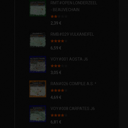
RMT#OPEN LONDERZEEL
- BEAUVECHAIN
Note
2,39
€
2.00
sur
5
RMB#029 VULKANEIFEL
Note
4.00
6,59
€
sur 5
VOY#001 AOSTA J6
Note
3,05
€
3.00
sur 5
RAN#026 COMPILE A.S. ²
Note
4.00
4,69
€
sur 5
VOY#008 CARPATES J6
Note
4.00
6,81
€
sur 5