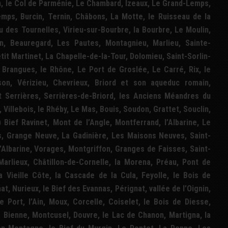
lon, le Col de Parménie, Le Chambard, Izeaux, Le Grand-Lemps,
emps, Burcin, Ternin, Châbons, La Motte, le Ruisseau de la
 des Tournelles, Virieu-sur-Bourbre, la Bourbre, Le Moulin,
in, Beauregard, Les Pautes, Montagnieu, Marlieu, Sainte-
etit Martinet, La Chapelle-de-la-Tour, Dolomieu, Saint-Sorlin-
 Brangues, le Rhône, Le Port de Groslée, Le Carré, Rix, le
son, Vérizieu, Chevrieux, Briord et son aqueduc romain,
t Serrières, Serrières-de-Briord, les Anciens Méandres du
 Villebois, le Rhéby, Le Mas, Bouis, Soudon, Grattet, Souclin,
) Bief Ravinet, Mont de l’Angle, Montferrand, l’Albarine, Le
, Grange Neuve, La Gadinière, Les Maisons Neuves, Saint-
’Albarine, Vorages, Montgriffon, Granges de Faisses, Saint-
arlieux, Châtillon-de-Cornelle, la Morena, Préau, Pont de
a Vieille Côte, la Cascade de la Cula, Feyolle, le Bois de
t, Nurieux, le Bief des Evannas, Pérignat, vallée de l’Oignin,
 Le Port, l’Ain, Moux, Corcelle, Coiselet, le Bois de Diesse,
 la Bienne, Montcusel, Douvre, le Lac de Chanon, Martigna, la