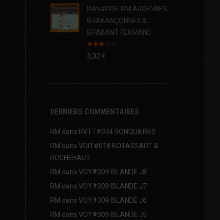
RAN#PRE-RM ARDENNES
BRABANÇONNES &
BRABANT FLAMAND
Note
3,02
€
3.00
sur 5
DERNIERS COMMENTAIRES
RM
dans
RVTT#034 RONQUIERES
RM
dans
VOIT#018 BOTASSART &
ROCHEHAUT
RM
dans
VOY#009 ISLANDE J8
RM
dans
VOY#009 ISLANDE J7
RM
dans
VOY#009 ISLANDE J6
RM
dans
VOY#009 ISLANDE J5