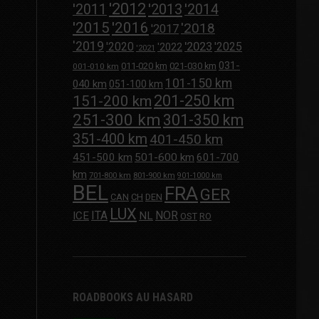
'2012
'2013
'2011
'2014
'2015
'2016
'2018
'2017
'2019
'2020
'2023
'2025
'2022
'2021
031-
011-020 km
021-030 km
001-010 km
101-150 km
040 km
051-100 km
201-250 km
151-200 km
251-300 km
301-350 km
351-400 km
401-450 km
451-500 km
501-600 km
601-700
km
701-800 km
801-900 km
901-1000 km
BEL
FRA
GER
CAN
CH
DEN
LUX
ITA
NOR
ICE
NL
OST
RO
ROADBOOKS AU HASARD