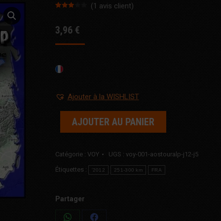
(
1
avis client)
Noté
1
3.00
3,96
€
sur 5
basé
sur
notation
client
Ajouter à la WISHLIST
AJOUTER AU PANIER
Catégorie :
VOY
UGS :
voy-001-aostouralp-j12-j5
Étiquettes :
'2012
251-300 km
FRA
Partager