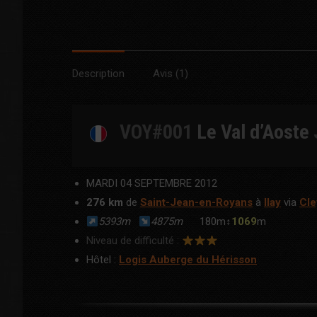
Description
Avis (1)
VOY#001
Le
Val d’Aoste
MARDI 04 SEPTEMBRE 2012
276 km
de
Saint-Jean-en-Royans
à
Ilay
via
Cle
5393m
4875m
180m↕
1069
m
Niveau de difficulté :
Hôtel :
Logis Auberge du Hérisson