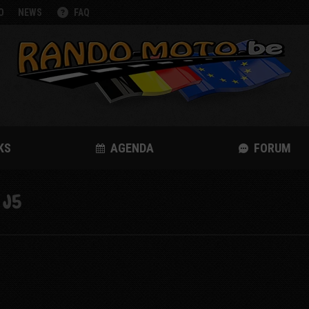
O
NEWS
FAQ
KS
AGENDA
FORUM
 J5