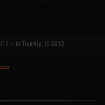
Share
Share
on
on
WhatsApp
Facebook
J12
&
le TourAlp
J5
2012
yzieu