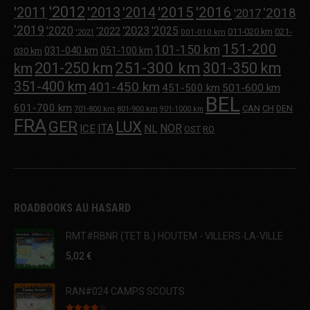
'2012
'2013
'2015
'2016
'2011
'2014
'2018
'2017
'2019
'2020
'2023
'2025
'2022
011-020 km
021-
001-010 km
'2021
151-200
101-150 km
031-040 km
051-100 km
030 km
251-300 km
201-250 km
301-350 km
km
351-400 km
401-450 km
451-500 km
501-600 km
BEL
601-700 km
CAN
CH
DEN
701-800 km
801-900 km
901-1000 km
FRA
GER
LUX
ITA
NOR
ICE
NL
OST
RO
ROADBOOKS AU HASARD
RMT#RBNR (TET B.) HOUTEM - VILLERS-LA-VILLE
5,02
€
RAN#024 CAMPS SCOUTS