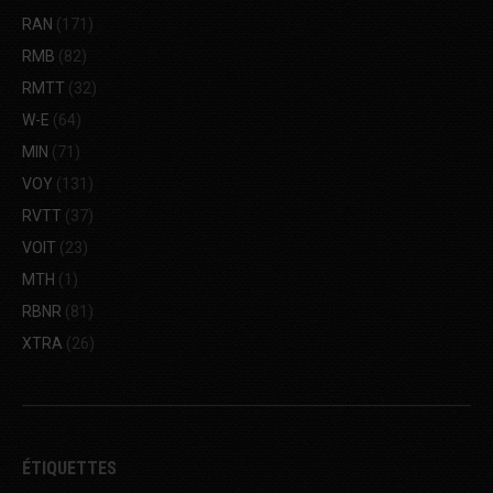
RAN
(171)
RMB
(82)
RMTT
(32)
W-E
(64)
MIN
(71)
VOY
(131)
RVTT
(37)
VOIT
(23)
MTH
(1)
RBNR
(81)
XTRA
(26)
ÉTIQUETTES