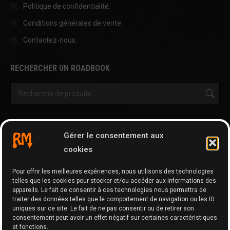
Politique de confidentialité.
Conditions générales de vente.
Contactez-nous.
RECHERCHER UN ROADBOOK
OUTILS & AUTRES PAGES
Gérer le consentement aux
Cartographie
cookies
Tripy Map Tool
Pour offrir les meilleures expériences, nous utilisons des technologies
GPX Editor
telles que les cookies pour stocker et/ou accéder aux informations des
GPX Optimizer
appareils. Le fait de consentir à ces technologies nous permettra de
traiter des données telles que le comportement de navigation ou les ID
Google Maps to GPX
uniques sur ce site. Le fait de ne pas consentir ou de retirer son
consentement peut avoir un effet négatif sur certaines caractéristiques
Memo
et fonctions.