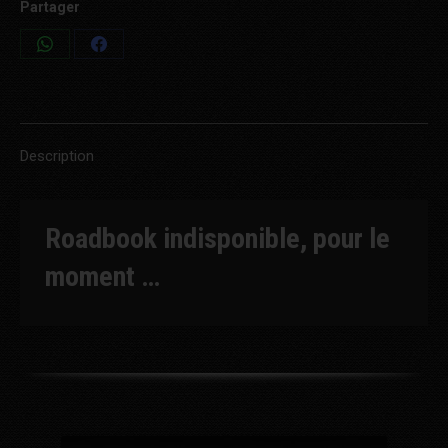
Partager
Share
Share
on
on
WhatsApp
Facebook
Description
Roadbook indisponible, pour le
moment …