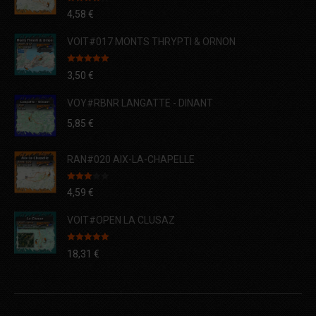
Note
4.00
4,58
€
sur 5
VOIT#017 MONTS THRYPTI & ORNON
Note
5.00
3,50
€
sur 5
VOY#RBNR LANGATTE - DINANT
5,85
€
RAN#020 AIX-LA-CHAPELLE
Note
4,59
€
3.00
sur 5
VOIT#OPEN LA CLUSAZ
Note
5.00
18,31
€
sur 5