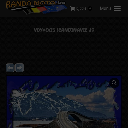
Menu
0,00
€
0
VOY#005 SCANDINAVIE J9