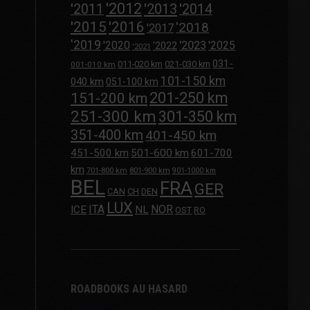
'2012
'2013
'2011
'2014
'2015
'2016
'2018
'2017
'2019
'2020
'2023
'2025
'2022
'2021
031-
011-020 km
021-030 km
001-010 km
101-150 km
040 km
051-100 km
201-250 km
151-200 km
251-300 km
301-350 km
351-400 km
401-450 km
451-500 km
501-600 km
601-700
km
701-800 km
801-900 km
901-1000 km
BEL
FRA
GER
CAN
CH
DEN
LUX
ITA
NOR
ICE
NL
OST
RO
ROADBOOKS AU HASARD