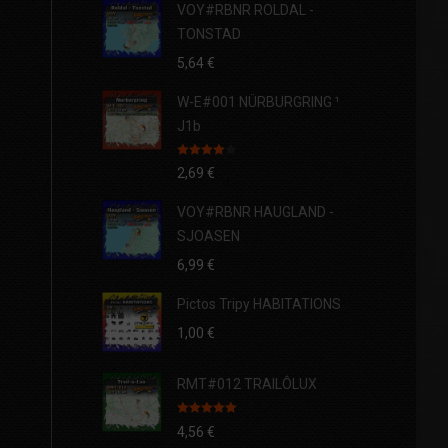
VOY#RBNR ROLDAL -
TONSTAD
5,64
€
W-E#001 NÜRBURGRING ¹
J1b
Note
4.00
2,69
€
sur 5
VOY#RBNR HAUGLAND -
SJOASEN
6,99
€
Pictos Tripy HABITATIONS
1,00
€
RMT#012 TRAILÔLUX
Note
5.00
4,56
€
sur 5