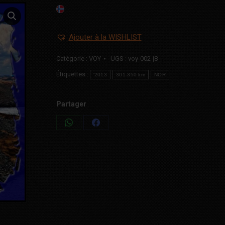
Ajouter à la WISHLIST
Catégorie :
VOY
UGS :
voy-002-j8
Étiquettes :
'2013
301-350 km
NOR
Partager
Share
Share
on
on
WhatsApp
Facebook