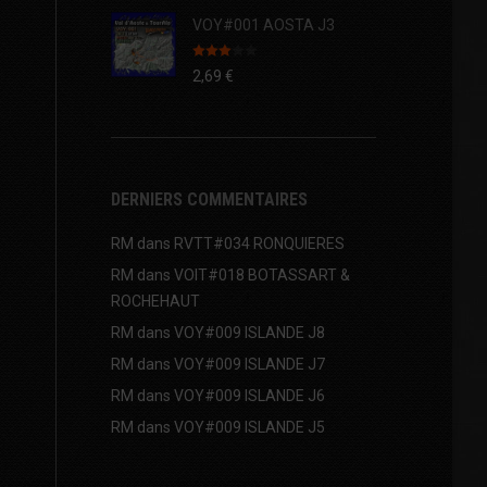
VOY#001 AOSTA J3
Note
2,69
€
3.00
sur 5
DERNIERS COMMENTAIRES
RM
dans
RVTT#034 RONQUIERES
RM
dans
VOIT#018 BOTASSART &
ROCHEHAUT
RM
dans
VOY#009 ISLANDE J8
RM
dans
VOY#009 ISLANDE J7
RM
dans
VOY#009 ISLANDE J6
RM
dans
VOY#009 ISLANDE J5