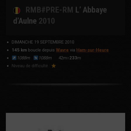
RMB#PRE-RM
L’
Abbaye
d’Aulne
2010
DIMANCHE 19 SEPTEMBRE 2010
145 km
boucle depuis
Wavre
via
Ham-sur-Heure
1088m
1088m
42m↕
233
m
Niveau de difficulté :