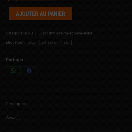
AJOUTER AU PANIER
Catégorie :
RMB
UGS :
rmb-pre-rm-abbaye-aulne
Étiquettes :
'2010
101-150 km
BEL
Partager
Share
Share
on
on
WhatsApp
Facebook
Description
Avis (1)