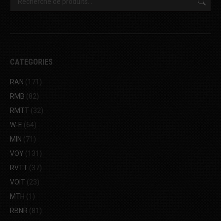
CATEGORIES
RAN
(171)
RMB
(82)
RMTT
(32)
W-E
(64)
MIN
(71)
VOY
(131)
RVTT
(37)
VOIT
(23)
MTH
(1)
RBNR
(81)