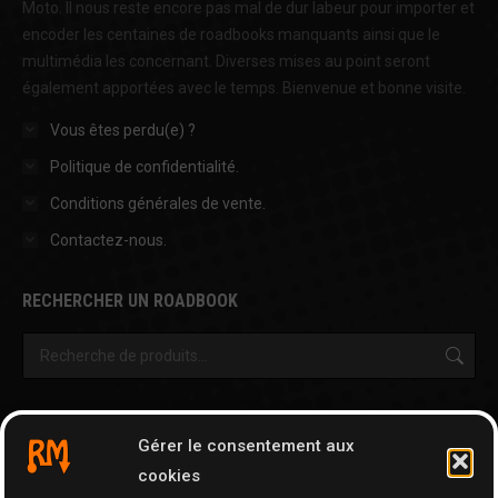
Moto. Il nous reste encore pas mal de dur labeur pour importer et
encoder les centaines de roadbooks manquants ainsi que le
multimédia les concernant. Diverses mises au point seront
également apportées avec le temps. Bienvenue et bonne visite.
Vous êtes perdu(e) ?
Politique de confidentialité.
Conditions générales de vente.
Contactez-nous.
RECHERCHER UN ROADBOOK
OUTILS & AUTRES PAGES
Gérer le consentement aux
Cartographie
cookies