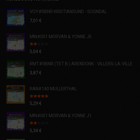
VOY#RBNR KRISTIANSUND - SOGNDAL
7,01
€
MIN#001 MORVAN & YONNE J5
Note
5,04
€
2.00
sur
5
RMT#RBNR (TET B.) ARENDONK - VILLERS-LA-VILLE
3,87
€
RAN#140 MULLERTHAL
Note
5.00
5,29
€
sur 5
MIN#001 MORVAN & YONNE J1
Note
5,34
€
2.00
sur