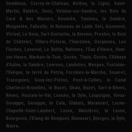
Gembloux, Corroy-le-Château, Bothey, la Ligne, Saint-
Martin, Balâtre, Onoz, Velaine-sur-Sambre, les Bois du
Curé & des Mazuirs, Keumiée, Tamines, la Sambre,
Moignelée, Falisolle, le Ruisseau de Laide Séri, Aisemont,
Vitrival, Le Roux, Sart-Eustache, la Biesme, Presles, le Bois
de Châtelet, Villers-Poterie, l’Hanzinne, Gerpinnes, Les
Flaches, Loverval, Le Bultia, Nalinnes, l’Eau d’Heure, Ham-
sur-Heure, Marbaix-la-Tour, Gozée, Thuin, Gozée, l’Abbaye
d’Aulne, la Sambre, Leernes, Landelies, Wespes, Fontaine-
l’Evêque, le terril du Pétria, Forchies-la-Marche, Souvret,
Trazegnies, Gouy-lez-Piéton, Pont-à-Celles, le Canal
Charleroi-Bruxelles, le Buzet, Obaix, Buzet, Sart-à-Rèves,
Rèves, Houtain-le-Val, Loncée, la Dyle, Loupoigne, Vieux-
Genappe, Genappe, le Cala, Glabais, Maransart, Lasne-
Chapelle-Saint-Lambert, Lasne, Maisières, la Lasne,
Bourgeois, l’Etang de Renipont, Rixensart, Bierges, la Dyle,
Wavre.