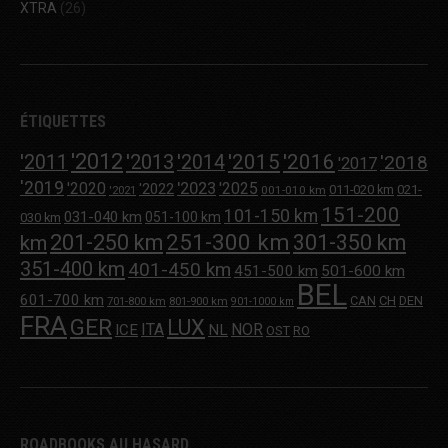
XTRA
(26)
ÉTIQUETTES
'2012
'2013
'2015
'2016
'2011
'2014
'2018
'2017
'2019
'2020
'2023
'2025
'2022
011-020 km
021-
001-010 km
'2021
151-200
101-150 km
031-040 km
051-100 km
030 km
251-300 km
201-250 km
301-350 km
km
351-400 km
401-450 km
451-500 km
501-600 km
BEL
601-700 km
CAN
CH
DEN
701-800 km
801-900 km
901-1000 km
FRA
GER
LUX
ITA
NOR
ICE
NL
OST
RO
ROADBOOKS AU HASARD