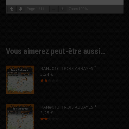
Page
1
/
11
Zoom
100%
Vous aimerez peut-être aussi…
RAN#016 TROIS ABBAYES ²
3,24
€
Note
2.00
sur
5
RAN#013 TROIS ABBAYES ¹
3,25
€
Note
2.00