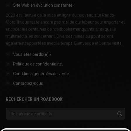
Site Web en évolution constante !
2023 est l'année de la mise en ligne du nouveau site Rando-
Moto. Il nous reste encore pas mal de dur labeur pour importer et
encoder les centaines de roadbooks manquants ainsi que le
multimédia les concernant. Diverses mises au point seront
également apportées avec le temps. Bienvenue et bonne visite.
Vous êtes perdu(e) ?
Politique de confidentialité.
Conditions générales de vente.
Contactez-nous.
RECHERCHER UN ROADBOOK