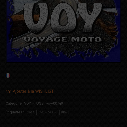
Ajouter à la WISHLIST
Catégorie :
VOY
UGS :
voy-007-j9
Étiquettes :
'2019
401-450 km
FRA