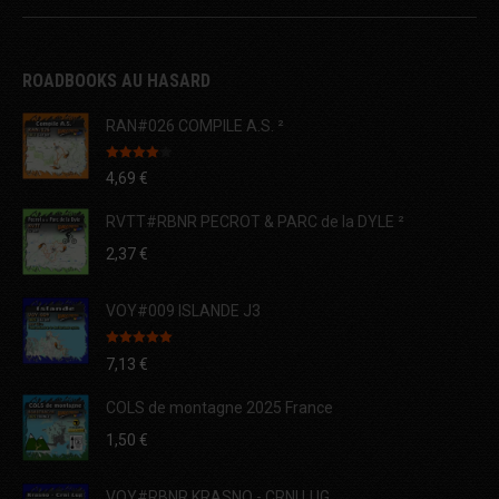
ROADBOOKS AU HASARD
RAN#026 COMPILE A.S. ²
Note
4.00
4,69
€
sur 5
RVTT#RBNR PECROT & PARC de la DYLE ²
2,37
€
VOY#009 ISLANDE J3
Note
5.00
7,13
€
sur 5
COLS de montagne 2025 France
1,50
€
VOY#RBNR KRASNO - CRNI LUG