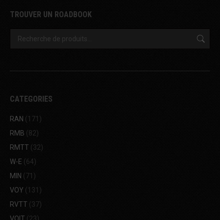
TROUVER UN ROADBOOK
CATEGORIES
RAN
(171)
RMB
(82)
RMTT
(32)
W-E
(64)
MIN
(71)
VOY
(131)
RVTT
(37)
VOIT
(23)