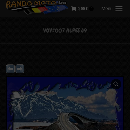
Menu
0,00
€
0
VOY#007 ALPES J9