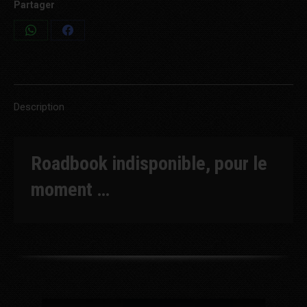
Partager
Share
Share
on
on
WhatsApp
Facebook
Description
Roadbook indisponible, pour le
moment …