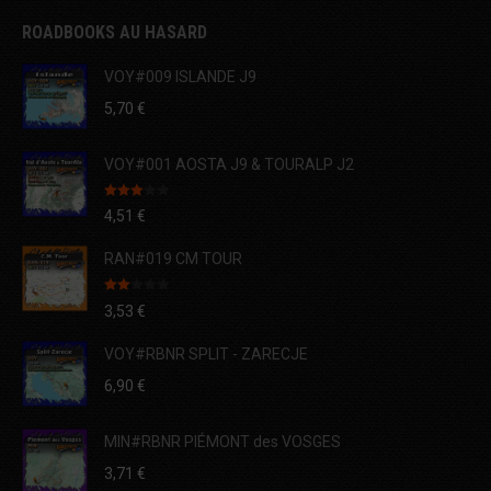
ROADBOOKS AU HASARD
VOY#009 ISLANDE J9
5,70
€
VOY#001 AOSTA J9 & TOURALP J2
Note
4,51
€
3.00
sur 5
RAN#019 CM TOUR
Note
3,53
€
2.00
sur
5
VOY#RBNR SPLIT - ZARECJE
6,90
€
MIN#RBNR PIÉMONT des VOSGES
3,71
€