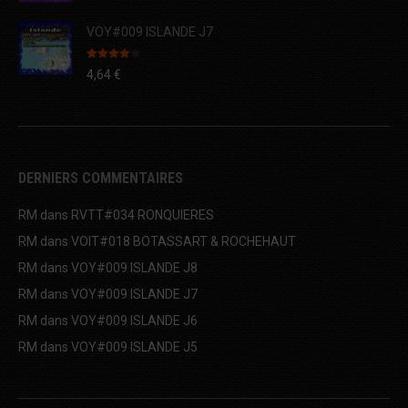
VOY#009 ISLANDE J7
Note
4.00
4,64
€
sur 5
DERNIERS COMMENTAIRES
RM
dans
RVTT#034 RONQUIERES
RM
dans
VOIT#018 BOTASSART & ROCHEHAUT
RM
dans
VOY#009 ISLANDE J8
RM
dans
VOY#009 ISLANDE J7
RM
dans
VOY#009 ISLANDE J6
RM
dans
VOY#009 ISLANDE J5