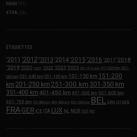
RBNR
(81)
XTRA
(26)
ÉTIQUETTES
'2012
'2013
'2015
'2016
'2011
'2014
'2018
'2017
'2019
'2020
'2023
'2025
'2022
011-020 km
021-
001-010 km
'2021
151-200
101-150 km
031-040 km
051-100 km
030 km
251-300 km
201-250 km
301-350 km
km
351-400 km
401-450 km
451-500 km
501-600 km
BEL
601-700 km
CAN
CH
DEN
701-800 km
801-900 km
901-1000 km
FRA
GER
LUX
ITA
NOR
ICE
NL
OST
RO