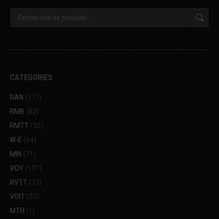
CATEGORIES
RAN
(171)
RMB
(82)
RMTT
(32)
W-E
(64)
MIN
(71)
VOY
(131)
RVTT
(37)
VOIT
(23)
MTH
(1)