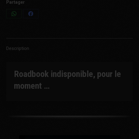
Partager
Share
Share
on
on
WhatsApp
Facebook
Description
Roadbook indisponible, pour le
moment …