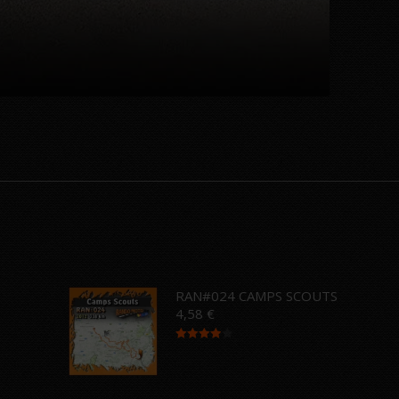
…
RAN#024 CAMPS SCOUTS
4,58
€
Note
4.00
sur 5