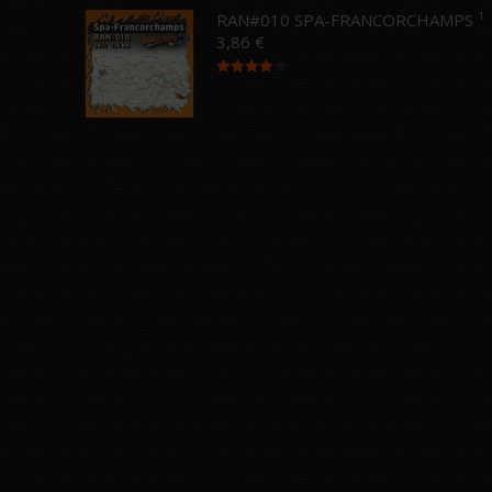
RAN#010 SPA-FRANCORCHAMPS ¹
3,86
€
Note
4.00
sur 5