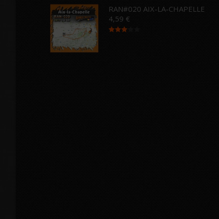
RAN#020 AIX-LA-CHAPELLE
4,59
€
Note
3.00
sur 5