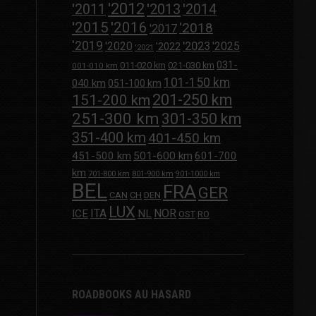
'2012
'2013
'2011
'2014
'2015
'2016
'2018
'2017
'2019
'2020
'2023
'2025
'2022
'2021
031-
011-020 km
021-030 km
001-010 km
101-150 km
040 km
051-100 km
201-250 km
151-200 km
251-300 km
301-350 km
351-400 km
401-450 km
451-500 km
501-600 km
601-700
km
701-800 km
801-900 km
901-1000 km
BEL
FRA
GER
CAN
CH
DEN
LUX
ITA
NOR
ICE
NL
OST
RO
ROADBOOKS AU HASARD