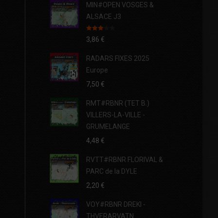
MIN#OPEN VOSGES &
ALSACE J3
Note
3,86
€
3.00
sur 5
RADARS FIXES 2025
Europe
7,50
€
RMT#RBNR (TET B.)
VILLERS-LA-VILLE -
GRUMELANGE
4,48
€
RVTT#RBNR FLORIVAL &
PARC de la DYLE
2,20
€
VOY#RBNR DREKI -
THVERARVATN