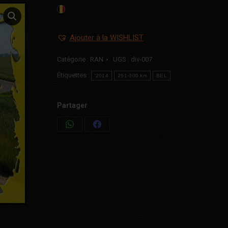
Ajouter à la WISHLIST
Catégorie :
RAN
UGS :
div-007
Étiquettes :
'2014
251-300 km
BEL
Partager
Share
Share
on
on
WhatsApp
Facebook