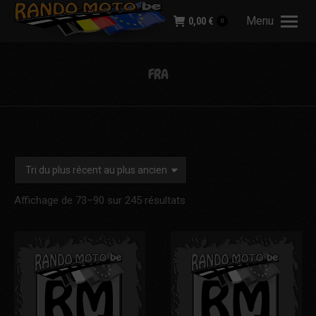
Menu
0,00
€
0
FRA
Trié
Affichage de 73–90 sur 245 résultats
du
plus
récent
au
plus
ancien