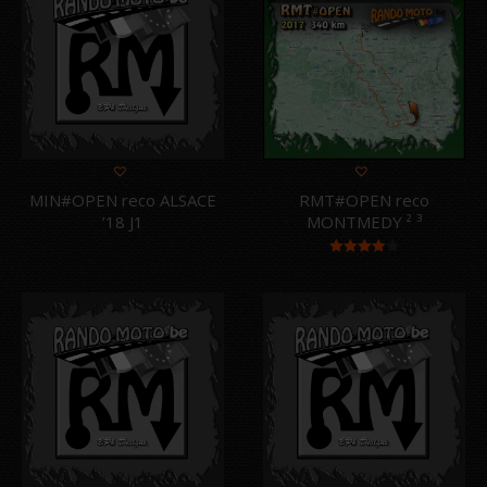
MIN#OPEN reco ALSACE
RMT#OPEN reco
’18 J1
MONTMEDY ² ³
Note
4.00
sur 5