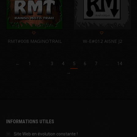
RMT#008 MAGINOTRAIL
W-E#012 AISNE J2
←
1
…
3
4
5
6
7
…
14
→
INFORMATIONS UTILES
Site Web en évolution constante !