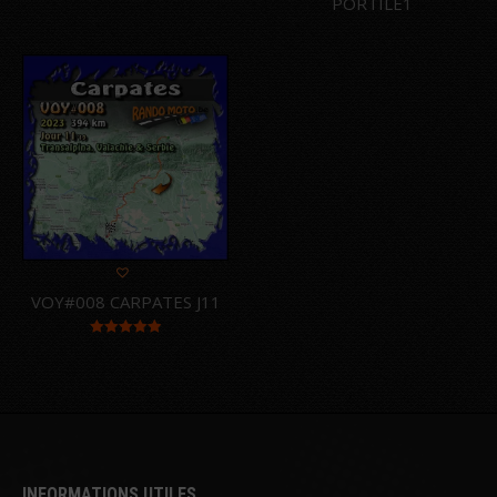
PORTILE1
VOY#008 CARPATES J11
Note
5.00
sur 5
INFORMATIONS UTILES