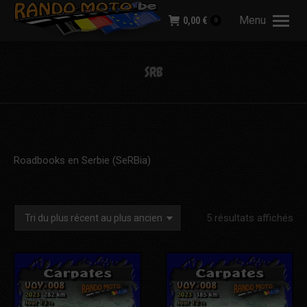
Menu
0,00
€
0
SRB
Roadbooks en Serbie (SeRBia)
Tri
5 résultats affichés
du
plu
réc
au