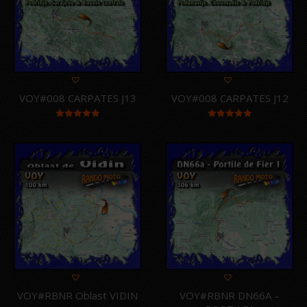
plu
an
VOY#008 CARPATES J13
VOY#008 CARPATES J12
Note
5.00
Note
5.00
sur 5
sur 5
VOY#RBNR Oblast VIDIN
VOY#RBNR DN66A –