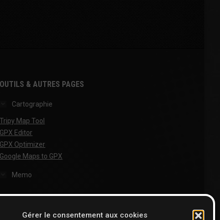
OUTILS & AUTRES PAGES
Cartographie
Tripy Map Tool
GPX Editor
GPX Optimizer
Google Maps to GPX
Memo
Gérer le consentement aux cookies