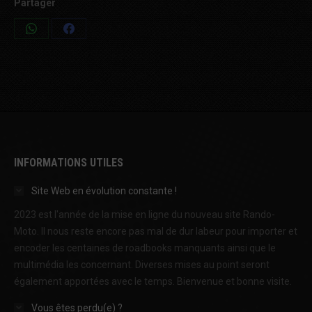
Partager
Share
Share
on
on
WhatsApp
Facebook
INFORMATIONS UTILES
Site Web en évolution constante !
2023 est l'année de la mise en ligne du nouveau site Rando-
Moto. Il nous reste encore pas mal de dur labeur pour importer et
encoder les centaines de roadbooks manquants ainsi que le
multimédia les concernant. Diverses mises au point seront
également apportées avec le temps. Bienvenue et bonne visite.
Vous êtes perdu(e) ?