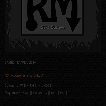
SAMEDI 17 AVRIL 2016
Ajouter à la WISHLIST
Catégorie :
W-E
UGS :
w-e-009-j1
Étiquettes :
'2016
301-350 km
BEL
FRA