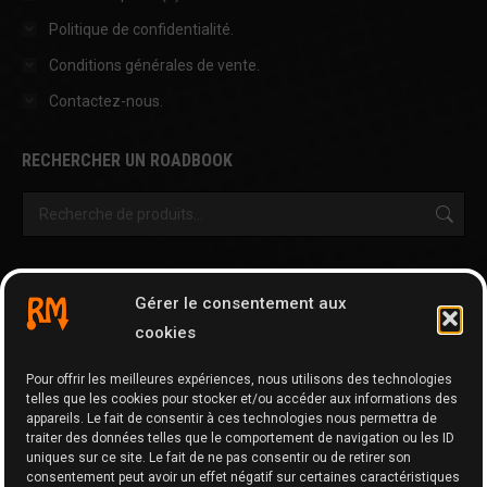
Politique de confidentialité.
Conditions générales de vente.
Contactez-nous.
RECHERCHER UN ROADBOOK
OUTILS & AUTRES PAGES
Gérer le consentement aux
Cartographie
cookies
Tripy Map Tool
Pour offrir les meilleures expériences, nous utilisons des technologies
GPX Editor
telles que les cookies pour stocker et/ou accéder aux informations des
GPX Optimizer
appareils. Le fait de consentir à ces technologies nous permettra de
traiter des données telles que le comportement de navigation ou les ID
Google Maps to GPX
uniques sur ce site. Le fait de ne pas consentir ou de retirer son
consentement peut avoir un effet négatif sur certaines caractéristiques
Memo