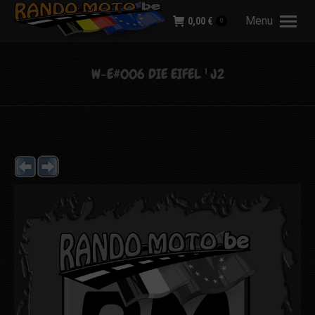
Menu
0,00
€
0
W-E#006 DIE EIFEL ¹ J2