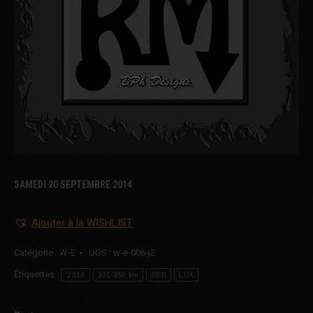
SAMEDI 20 SEPTEMBRE 2014
Ajouter à la WISHLIST
Catégorie :
W-E
UGS :
w-e-006-j2
Étiquettes :
'2014
301-350 km
GER
LUX