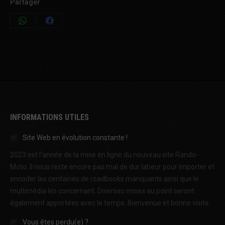
Partager
Share
Share
on
on
WhatsApp
Facebook
INFORMATIONS UTILES
Site Web en évolution constante !
2023 est l'année de la mise en ligne du nouveau site Rando-
Moto. Il nous reste encore pas mal de dur labeur pour importer et
encoder les centaines de roadbooks manquants ainsi que le
multimédia les concernant. Diverses mises au point seront
également apportées avec le temps. Bienvenue et bonne visite.
Vous êtes perdu(e) ?