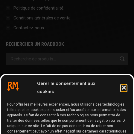
Politique de confidentialité.
Conditions générales de vente.
Contactez-nous.
RECHERCHER UN ROADBOOK
OUTILS & AUTRES PAGES
Gérer le consentement aux
Cartographie
cookies
Tripy Map Tool
Pour offrir les meilleures expériences, nous utilisons des technologies
GPX Editor
telles que les cookies pour stocker et/ou accéder aux informations des
GPX Optimizer
appareils. Le fait de consentir à ces technologies nous permettra de
traiter des données telles que le comportement de navigation ou les ID
Google Maps to GPX
uniques sur ce site. Le fait de ne pas consentir ou de retirer son
consentement peut avoir un effet négatif sur certaines caractéristiques
Memo