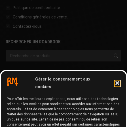
Politique de confidentialité.
Conditions générales de vente.
Contactez-nous.
RECHERCHER UN ROADBOOK
OUTILS & AUTRES PAGES
Gérer le consentement aux
Cartographie
cookies
Tripy Map Tool
Pour offrir les meilleures expériences, nous utilisons des technologies
GPX Editor
telles que les cookies pour stocker et/ou accéder aux informations des
GPX Optimizer
appareils. Le fait de consentir à ces technologies nous permettra de
traiter des données telles que le comportement de navigation ou les ID
Google Maps to GPX
uniques sur ce site. Le fait de ne pas consentir ou de retirer son
consentement peut avoir un effet négatif sur certaines caractéristiques
Memo