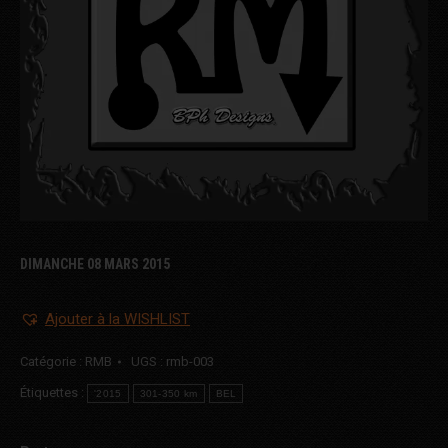
DIMANCHE 08 MARS 2015
Ajouter à la WISHLIST
Catégorie :
RMB
UGS :
rmb-003
Étiquettes :
'2015
301-350 km
BEL