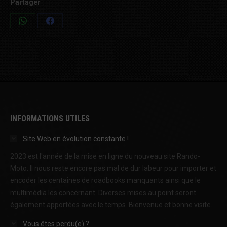
Partager
Share
Share
on
on
WhatsApp
Facebook
INFORMATIONS UTILES
Site Web en évolution constante !
2023 est l'année de la mise en ligne du nouveau site Rando-
Moto. Il nous reste encore pas mal de dur labeur pour importer et
encoder les centaines de roadbooks manquants ainsi que le
multimédia les concernant. Diverses mises au point seront
également apportées avec le temps. Bienvenue et bonne visite.
Vous êtes perdu(e) ?