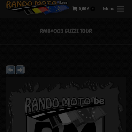
Menu
0,00
€
0
RMB#003 GUZZI TOUR